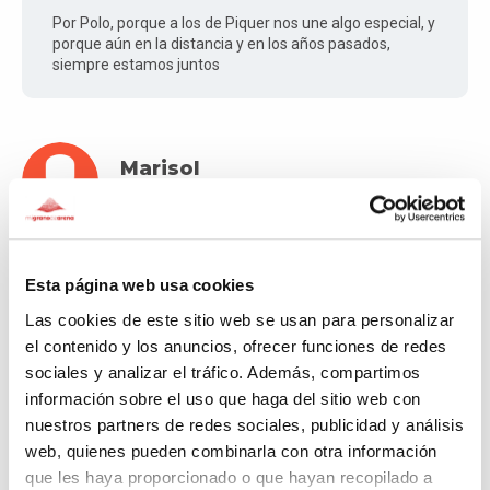
Por Polo, porque a los de Piquer nos une algo especial, y
porque aún en la distancia y en los años pasados,
siempre estamos juntos
Marisol
2,108 days ago
Estamos juntos en esto
Esta página web usa cookies
Las cookies de este sitio web se usan para personalizar
el contenido y los anuncios, ofrecer funciones de redes
Raquel
sociales y analizar el tráfico. Además, compartimos
2,112 days ago
información sobre el uso que haga del sitio web con
nuestros partners de redes sociales, publicidad y análisis
web, quienes pueden combinarla con otra información
Por Polo, por los viejos tiempos y sobre todo para seguir
con la lucha del bicho.
que les haya proporcionado o que hayan recopilado a