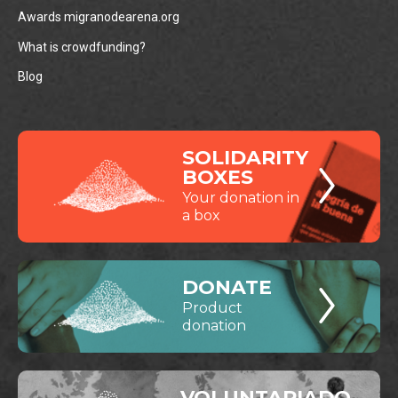
Awards migranodearena.org
What is crowdfunding?
Blog
SOLIDARITY
BOXES
Your donation in
a box
DONATE
Product
donation
VOLUNTARIADO