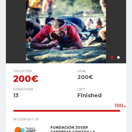
COLLECTED
GOAL
200€
200€
DONATIONS
LEFT
13
Finished
100
%
IN SUPPORT OF
FUNDACIÓN JOSEP
CARRERAS CONTRA LA