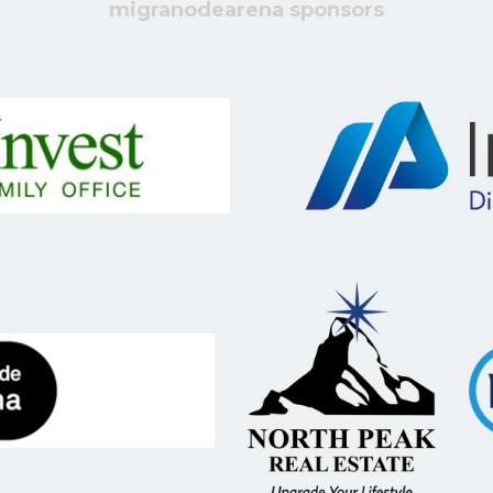
migranodearena sponsors