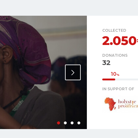
COLLECTED
2.05
DONATIONS
32
10
%
IN SUPPORT OF