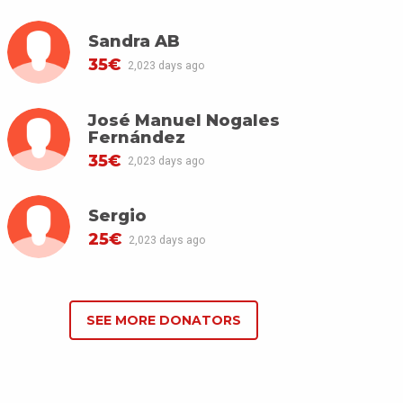
Sandra AB
35€
2,023 days ago
José Manuel Nogales
Fernández
35€
2,023 days ago
Sergio
25€
2,023 days ago
SEE MORE DONATORS