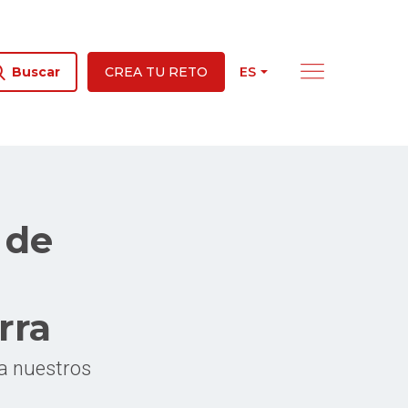
ES
Buscar
CREA TU RETO
 de
rra
a nuestros