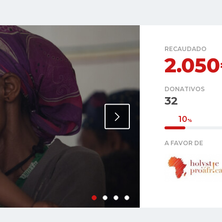
RECAUDADO
2.05
DONATIVOS
32
10
%
A FAVOR DE