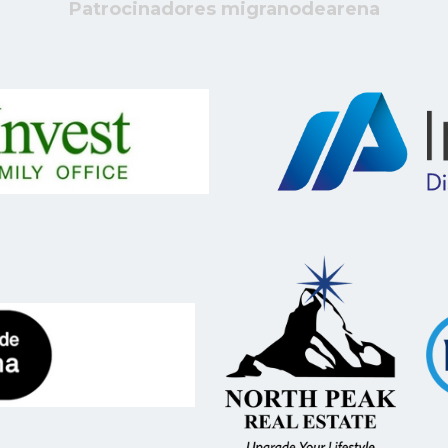
Patrocinadores migranodearena