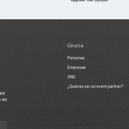
Únete
Personas
Empresas
ONG
¿Quieres ser un event partner?
les
s en