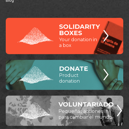
Blog
SOLIDARITY
BOXES
Your donation in
a box
DONATE
Product
donation
VOLUNTARIADO
Pequeñas acciones
para cambiar el mundo