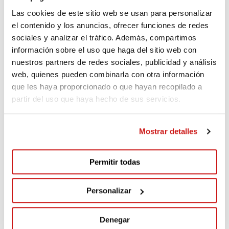
Las cookies de este sitio web se usan para personalizar
el contenido y los anuncios, ofrecer funciones de redes
Comments
(1)
sociales y analizar el tráfico. Además, compartimos
información sobre el uso que haga del sitio web con
nuestros partners de redes sociales, publicidad y análisis
Inmaculada
web, quienes pueden combinarla con otra información
86 days ago
que les haya proporcionado o que hayan recopilado a
partir del uso que haya hecho de sus servicios.
MUCHAS GRACIAS POR LA INICIATIVA, MUY
OPORTUNA Y NECESARIA
Mostrar detalles
Sergio González
Permitir todas
86 days ago
LEADER
Personalizar
Vamos a seguir difundiendo y tratar de
incrementar la recaudación
Denegar