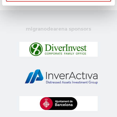
migranodearena sponsors