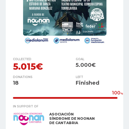
COLLECTED
GOAL
5.015€
5.000€
DONATIONS
LEFT
18
Finished
100
%
IN SUPPORT OF
ASOCIACIÓN
SÍNDROME DE NOONAN
DE CANTABRIA