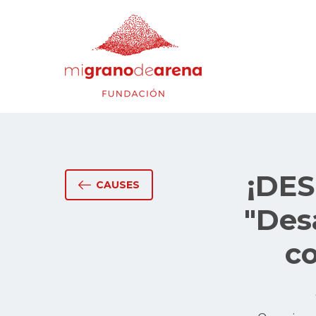
¡DE
CAUSES
"Des
co