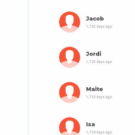
Jacob
1,730 days ago
Jordi
1,730 days ago
Maite
1,733 days ago
Isa
1,734 days ago