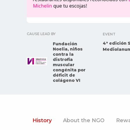
CAUSE LEAD BY
EVENT
4ª edición 
Fundación
Noelia, niños
Mediolanu
contra la
distrofia
muscular
congénita por
déficit de
colágeno VI
History
About the NGO
Rewa