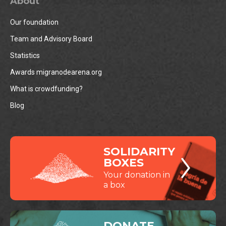
About
Our foundation
Team and Advisory Board
Statistics
Awards migranodearena.org
What is crowdfunding?
Blog
SOLIDARITY
BOXES
Your donation in
a box
DONATE