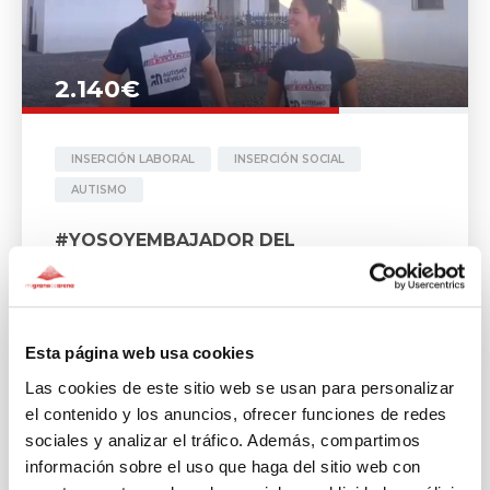
2.140€
INSERCIÓN LABORAL
INSERCIÓN SOCIAL
AUTISMO
#YOSOYEMBAJADOR DEL
#RETOPICHÓN – Rafa Agüera y su hija
Pepa participarán el próximo 30 de
noviembre en la Media Maratón de
Córdoba como embajadores del
#RetoPichón
Esta página web usa cookies
Rafa Agüera y su hija Pepa correrán juntos en la Media
Las cookies de este sitio web se usan para personalizar
Maratón de Córdoba por el Proyecto Horizonte de
el contenido y los anuncios, ofrecer funciones de redes
Autismo Sevilla.
IN SUPPORT OF
sociales y analizar el tráfico. Además, compartimos
información sobre el uso que haga del sitio web con
ASOCIACION AUTISMO SEVILLA