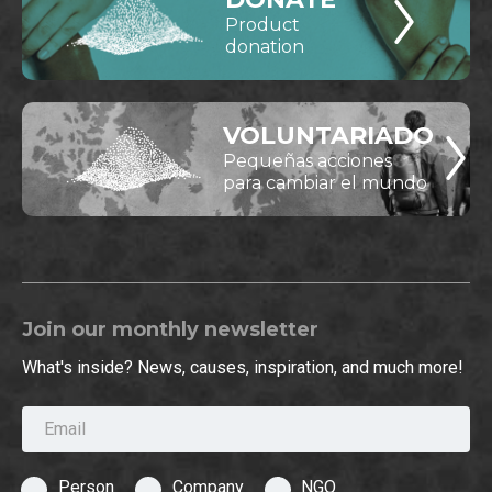
Product
donation
VOLUNTARIADO
Pequeñas acciones
para cambiar el mundo
Join our monthly newsletter
What's inside? News, causes, inspiration, and much more!
Email
Person
Company
NGO