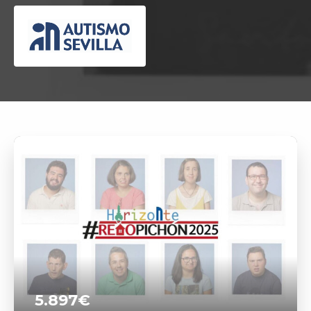
5.897€