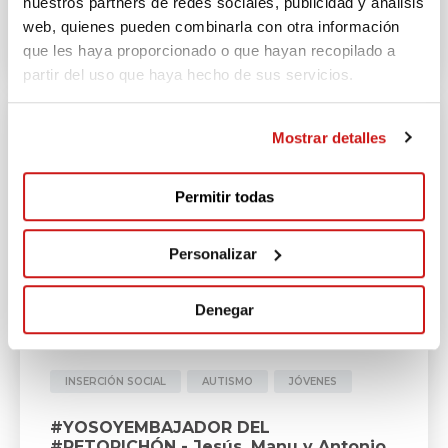
nuestros partners de redes sociales, publicidad y análisis
web, quienes pueden combinarla con otra información
que les haya proporcionado o que hayan recopilado a
partir del uso que haya hecho de sus servicios.
Mostrar detalles
Permitir todas
Personalizar
Denegar
2.060€
INSERCIÓN SOCIAL
AUTISMO
JÓVENES
#YOSOYEMBAJADOR DEL
#RETOPICHÓN - Jesús, Manu y Antonio,