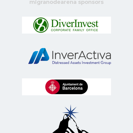
migranodearena sponsors