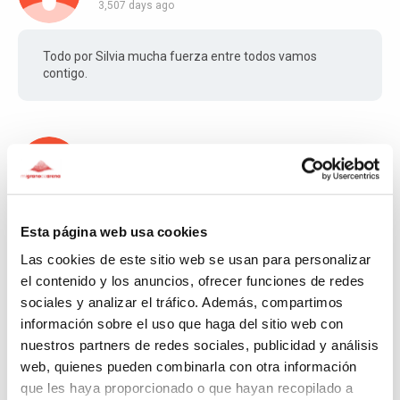
3,507 days ago
Todo por Silvia mucha fuerza entre todos vamos
contigo.
Juanjo e Ito
3,508 days ago
Esta página web usa cookies
Una inicativa para entrega a los demás. Enhorabuena
Las cookies de este sitio web se usan para personalizar
el contenido y los anuncios, ofrecer funciones de redes
sociales y analizar el tráfico. Además, compartimos
NoMeAbandonesEnLaCima
información sobre el uso que haga del sitio web con
3,511 days ago
nuestros partners de redes sociales, publicidad y análisis
web, quienes pueden combinarla con otra información
que les haya proporcionado o que hayan recopilado a
desde Córdoba deseamos que podaís completar