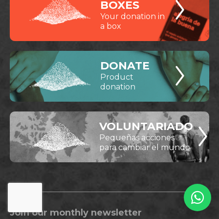
BOXES
Your donation in
a box
DONATE
Product
donation
VOLUNTARIADO
Pequeñas acciones
para cambiar el mundo
Join our monthly newsletter