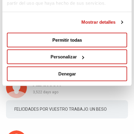
vuestro reto
partir del uso que haya hecho de sus servicios.
Mostrar detalles
Suerte
3,512 days ago
Permitir todas
teneís que conseguirlo
Personalizar
Denegar
ALARCON
3,522 days ago
FELICIDADES POR VUESTRO TRABAJO. UN BESO