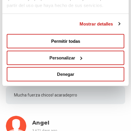
partir del uso que haya hecho de sus servicios.
Julio
Mostrar detalles
3,663 days ago
Permitir todas
Good luck guys!!
Personalizar
Angel
Denegar
3,664 days ago
Mucha fuerza chicos! acaradeprro
Angel
3,671 days ago