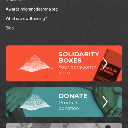
Awards migranodearena.org
What is crowdfunding?
Blog
SOLIDARITY
BOXES
Your donation in
a box
DONATE
Product
donation