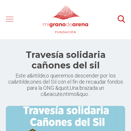
Travesía solidaria
cañones del sil
Este a&ntilde;o queremos descender por los
ca&ntilde;ones del Sil con el fin de recaudar fondos
para la ONG &quot;Una brazada un
c&eacute;ntimo&quo...