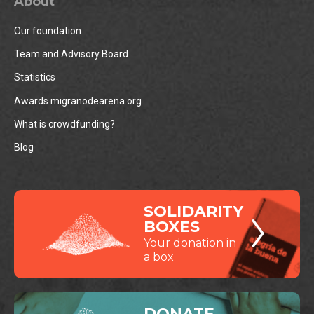
About
Our foundation
Team and Advisory Board
Statistics
Awards migranodearena.org
What is crowdfunding?
Blog
SOLIDARITY
BOXES
Your donation in
a box
DONATE