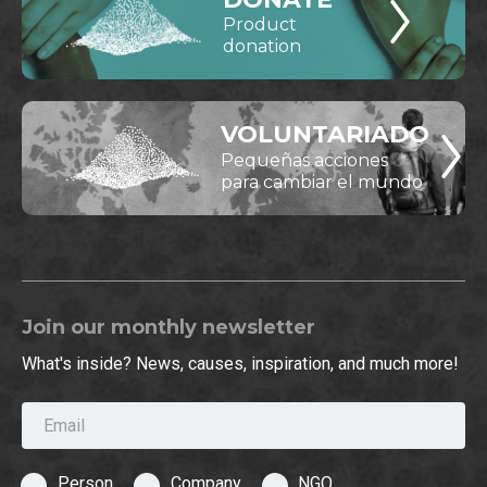
Product
donation
VOLUNTARIADO
Pequeñas acciones
para cambiar el mundo
Join our monthly newsletter
What's inside? News, causes, inspiration, and much more!
Email
Person
Company
NGO