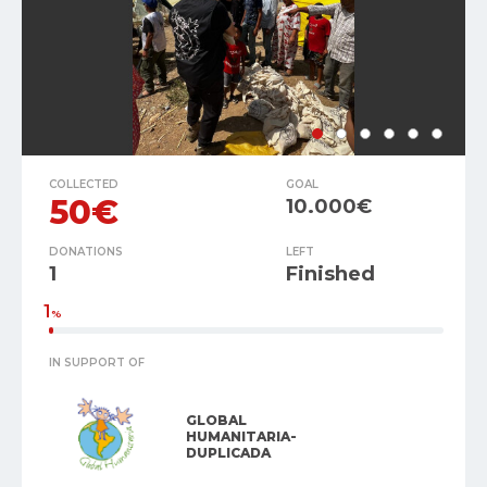
COLLECTED
GOAL
50€
10.000€
DONATIONS
LEFT
1
Finished
1
%
IN SUPPORT OF
GLOBAL
HUMANITARIA-
DUPLICADA