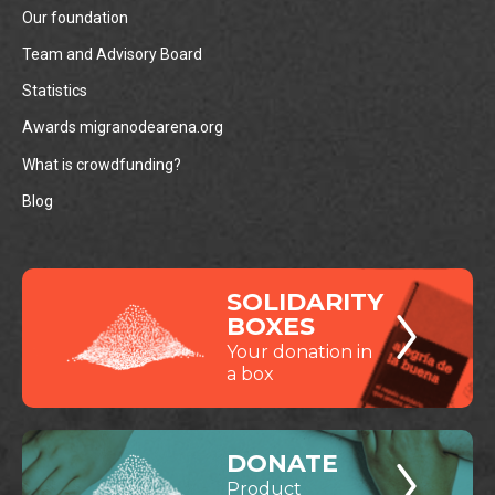
Our foundation
Team and Advisory Board
Statistics
Awards migranodearena.org
What is crowdfunding?
Blog
SOLIDARITY
BOXES
Your donation in
a box
DONATE
Product