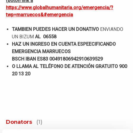
(boton link a
https://www.globalhumanitaria.org/emergencia/?
twp=marruecos&#emergencia
TAMBIEN PUEDES HACER UN DONATIVO
ENVIANDO
UN BIZUM
AL
06558
HAZ UN INGRESO EN CUENTA ESPEECIFICANDO
EMERGENCIA MARRUECOS
BSCH IBAN ES83 00491806942910639529
O LLAMA AL TELÉFONO DE ATENCIÓN GRATUITO
900
20 13 20
Donators
(1)