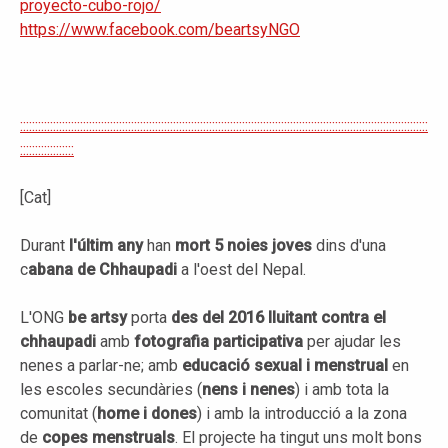
proyecto-cubo-rojo/
https://www.facebook.com/beartsyNGO
::::::::::::::::::::::::::::::::::::::::::::::::::::::::::::::::::::::::::::::::::::::::::::::::::::::::::::::::::::::::::::::::::::::::
::::::::::::::::::
[Cat]
Durant
l'últim any
han
mort 5 noies joves
dins d'una
c
abana de Chhaupadi
a l'oest del Nepal.
L'ONG
be artsy
porta
des del 2016 lluitant contra el
chhaupadi
amb
fotografia participativa
per ajudar les
nenes a parlar-ne; amb
educació sexual i menstrual
en
les escoles secundàries (
nens i nenes
) i amb tota la
comunitat (
home i dones
) i amb la introducció a la zona
de
copes menstruals
. El projecte ha tingut uns molt bons