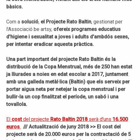
bàsics.
Com a
solució
,
el Projecte Rato Baltin
, gestionat per
l'Associació be artsy,
ofereix programes educatius
d'higiene i sexualitat a joves i adults d'ambdós sexes,
per intentar eradicar aquesta pràctica.
Una part important del projecte Rato Baltin és la
distribució de la Copa Menstrual, més de 250 han estat
ja lliurades a noies en edat escolar a 2017, juntament
amb una galleda metàl·lica (Baltin) que els serveix per
portar aigua neta per netejar la copa menstrual i per
bullir-la un cop finalitzat el període, un sabó i una
tovallola.
El
cost
del projecte
Rato Baltin 2018
serà d'uns
16.500
euros
.
/// Actualització de juny 2018 >> El cost del
projecte serà de 20.000 euros per la contractació de 5