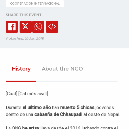
COOPERACIÓN INTERNACIONAL
SHARE THIS EVENT
Published: 10 Jan 2018
History
About the NGO
[Cast] [Cat més avall]
Durante
el uíltimo año
han
muerto 5 chicas
joóvenes
dentro de una
cabanña de Chhaupadi
al oeste de Nepal.
La ONG
be artsy
lleva desde el 2016 luchando contra el