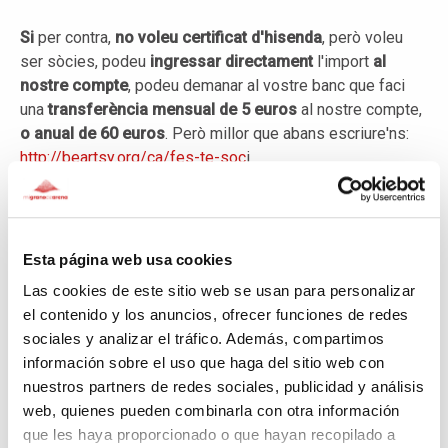
Si
per contra,
no voleu certificat d'hisenda
, però voleu
ser sòcies, podeu
ingressar directament
l'import
al
nostre compte
, podeu demanar al vostre banc que faci
una
transferència mensual de 5 euros
al nostre compte,
o anual de 60 euros
. Però millor que abans escriure'ns:
http://beartsy.org/ca/fes-te-soc
i
Titular: Associació Be artsy
Banc: Banc Sabadell
IBAN: ES23 0081 0900 8200 0430 1934
Esta página web usa cookies
BIC: BSABESBB
Las cookies de este sitio web se usan para personalizar
el contenido y los anuncios, ofrecer funciones de redes
També tenim una altra campanya de crowdfunding a través
sociales y analizar el tráfico. Además, compartimos
d'un lloc web en anglès. Esperem acumular 16.500 euros
información sobre el uso que haga del sitio web con
(20.000) entre les dues plataformes per finançar
nuestros partners de redes sociales, publicidad y análisis
completament el projecte Rato Baltin 2018. Tots dos llocs
web, quienes pueden combinarla con otra información
satisfan una necessitat, ja que les donacions realitzades a
que les haya proporcionado o que hayan recopilado a
través del lloc en espanyol són deduïbles d'impostos, ja