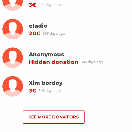
3€
331 days ago
eladio
20€
338 days ago
Anonymous
Hidden donation
345 days ago
Xim bordoy
3€
348 days ago
SEE MORE DONATORS