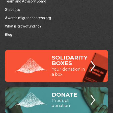
Team and Advisory Board
Statistics
Awards migranodearena.org
What is crowdfunding?
Blog
SOLIDARITY
BOXES
Your donation in
a box
DONATE
Product
donation