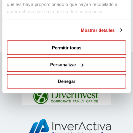
50€
3,231 days ago
que les haya proporcionado o que hayan recopilado a
partir del uso que haya hecho de sus servicios.
Mostrar detalles
Permitir todas
Personalizar
migranodearena sponsors
Denegar