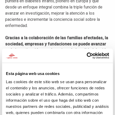
puntera en diabetes infantil, pionero en Europa y que
desde un enfoque integral combina la triple función de
avanzar en investigación, mejorar la atención a los
pacientes e incrementar la conciencia social sobre la
enfermedad.
Gracias a la colaboración de las familias afectadas, la
sociedad, empresas y fundaciones se puede avanzar
en la investigación para la mejora de la calidad de vida
de la infancia con diabetes.
TÚ PUEDES HACER AVANZAR LA CIÉNCIA. HAZTE
Esta página web usa cookies
DONANTE.
Las cookies de este sitio web se usan para personalizar
el contenido y los anuncios, ofrecer funciones de redes
Donators
(1)
sociales y analizar el tráfico. Además, compartimos
información sobre el uso que haga del sitio web con
nuestros partners de redes sociales, publicidad y análisis
Anonymous
web, quienes pueden combinarla con otra información