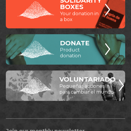
SOLIDARITY
BOXES
Your donation in
a box
DONATE
Product
donation
VOLUNTARIADO
Pequeñas acciones
para cambiar el mundo