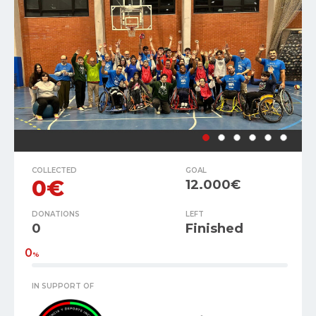
COLLECTED
GOAL
0€
12.000€
DONATIONS
LEFT
0
Finished
0
%
IN SUPPORT OF