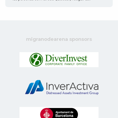
migranodearena sponsors