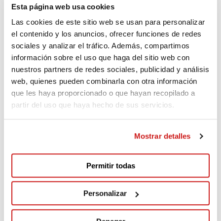
Esta página web usa cookies
Las cookies de este sitio web se usan para personalizar
Patricia
el contenido y los anuncios, ofrecer funciones de redes
sociales y analizar el tráfico. Además, compartimos
2,439 days ago
información sobre el uso que haga del sitio web con
nuestros partners de redes sociales, publicidad y análisis
Gracias por vuestro impresionante trabajo.
web, quienes pueden combinarla con otra información
que les haya proporcionado o que hayan recopilado a
partir del uso que haya hecho de sus servicios.
Rodamientos Arizti, s.l.
2,439 days ago
Mostrar detalles
Familia Arizti
Permitir todas
Personalizar
Marta
2,440 days ago