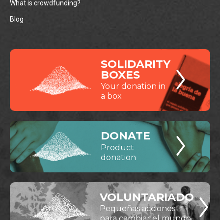
What is crowdfunding?
Blog
SOLIDARITY
BOXES
Your donation in
a box
DONATE
Product
donation
VOLUNTARIADO
Pequeñas acciones
para cambiar el mundo