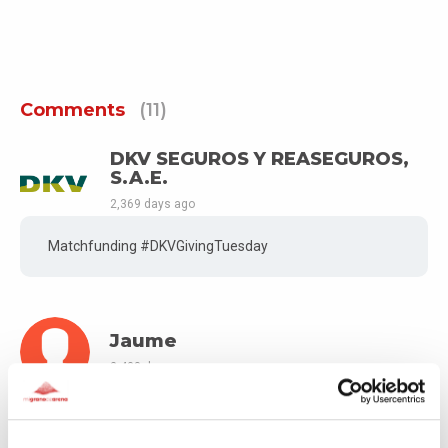
Comments
(11)
DKV SEGUROS Y REASEGUROS,
S.A.E.
2,369 days ago
Matchfunding #DKVGivingTuesday
Jaume
2,438 days ago
Para Juan Nuestro Villano favorito