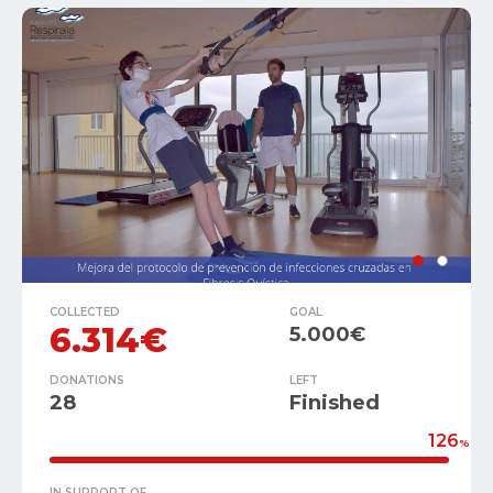
COLLECTED
GOAL
6.314€
5.000€
DONATIONS
LEFT
28
Finished
126
%
IN SUPPORT OF