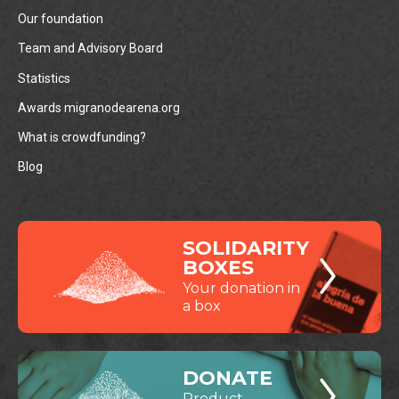
Our foundation
Team and Advisory Board
Statistics
Awards migranodearena.org
What is crowdfunding?
Blog
SOLIDARITY
BOXES
Your donation in
a box
DONATE
Product