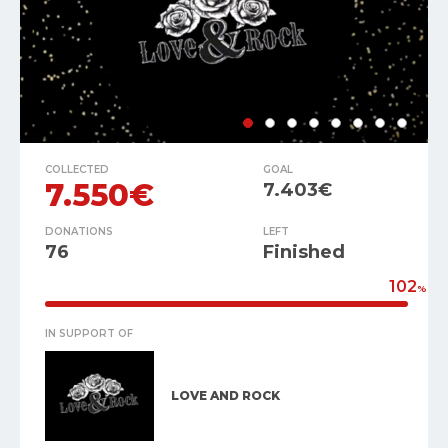
COLLECTED
GOAL
7.550€
7.403€
DONATIONS
LEFT
76
Finished
102
%
IN SUPPORT OF
LOVE AND ROCK