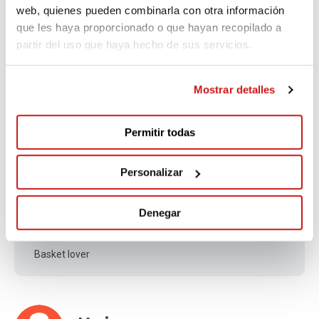
Una buena causa, felicidades
web, quienes pueden combinarla con otra información
que les haya proporcionado o que hayan recopilado a
partir del uso que haya hecho de sus servicios.
Diego
342 days ago
Mostrar detalles
Enhorabuena 💪💪💪
Permitir todas
Personalizar
Francisco Javier
Denegar
358 days ago
Basket lover