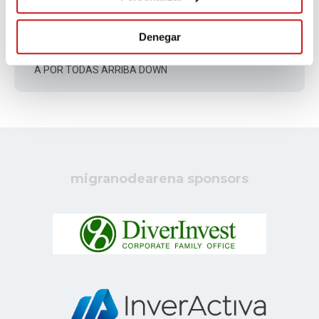
EVA MARIA
140 days ago
Denegar
A POR TODAS ARRIBA DOWN
migranodearena sponsors