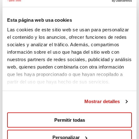
10€
139 days ago
Esta página web usa cookies
Anabel
Las cookies de este sitio web se usan para personalizar
el contenido y los anuncios, ofrecer funciones de redes
5€
139 days ago
sociales y analizar el tráfico. Además, compartimos
información sobre el uso que haga del sitio web con
EVA MARIA
nuestros partners de redes sociales, publicidad y análisis
web, quienes pueden combinarla con otra información
35€
140 days ago
que les haya proporcionado o que hayan recopilado a
partir del uso que haya hecho de sus servicios.
Mostrar detalles
Permitir todas
Comments
(1)
Personalizar