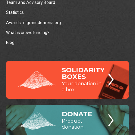
Team and Advisory Board
Statistics
Awards migranodearena.org
What is crowdfunding?
Blog
SOLIDARITY
BOXES
Your donation in
a box
DONATE
Product
donation