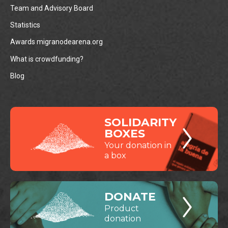
Team and Advisory Board
Statistics
Awards migranodearena.org
What is crowdfunding?
Blog
SOLIDARITY
BOXES
Your donation in
a box
DONATE
Product
donation