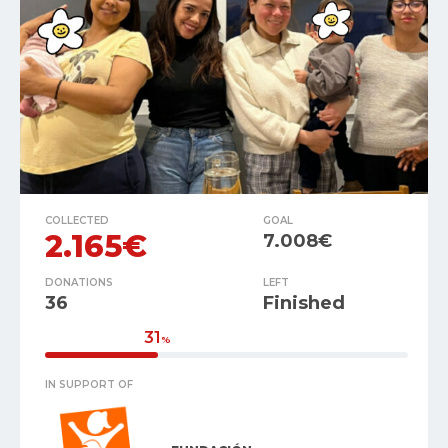
COLLECTED
GOAL
2.165€
7.008€
DONATIONS
LEFT
36
Finished
31
%
IN SUPPORT OF