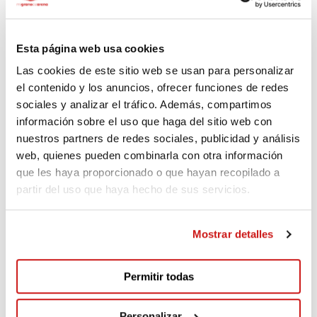
Anonymous
Hidden donation
63 days ago
Esta página web usa cookies
Las cookies de este sitio web se usan para personalizar
el contenido y los anuncios, ofrecer funciones de redes
Madres
sociales y analizar el tráfico. Además, compartimos
50€
64 days ago
información sobre el uso que haga del sitio web con
nuestros partners de redes sociales, publicidad y análisis
web, quienes pueden combinarla con otra información
Lucia
que les haya proporcionado o que hayan recopilado a
50€
77 days ago
partir del uso que haya hecho de sus servicios.
Pedro David
Mostrar detalles
35€
80 days ago
Permitir todas
Jesus
Personalizar