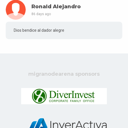
Ronald Alejandro
86 days ago
Dios bendice al dador alegre
migranodearena sponsors