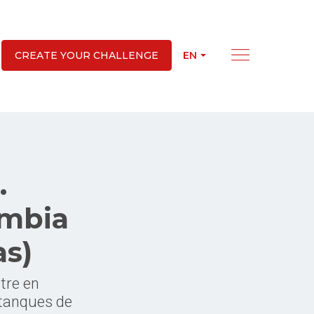
EN
CREATE YOUR CHALLENGE
.
ambia
as)
tre en
 tanques de