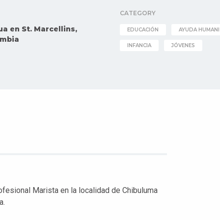
CATEGORY
a en St. Marcellins,
EDUCACIÓN
AYUDA HUMANI
ambia
INFANCIA
JÓVENES
rofesional Marista en la localidad de Chibuluma
a.