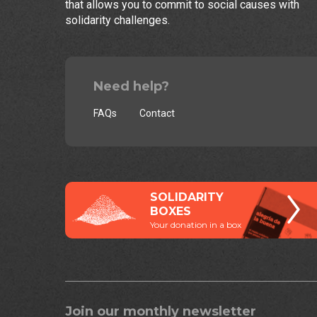
that allows you to commit to social causes with
solidarity challenges.
Need help?
FAQs
Contact
SOLIDARITY
BOXES
Your donation in a box
Join our monthly newsletter