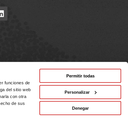
Permitir todas
er funciones de
ga del sitio web
Personalizar
arla con otra
and conditions
Privacy policy
Cookies policy
 hecho de sus
Denegar