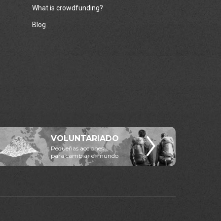
What is crowdfunding?
Blog
VOLUNTARIADO
Pequeñas acciones
para cambiar el mundo