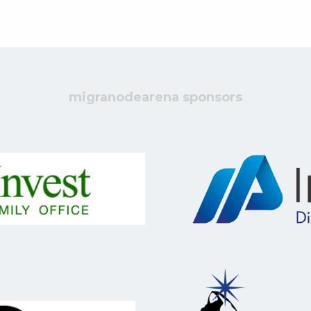
migranodearena sponsors