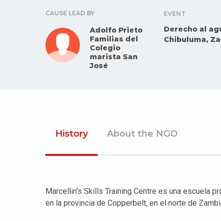
CAUSE LEAD BY
EVENT
Derecho al agu
Adolfo Prieto
Familias del
Chibuluma, Z
Colegio
marista San
José
History
About the NGO
Marcellin's Skills Training Centre es una escuela p
en la provincia de Copperbelt, en el norte de Zambi