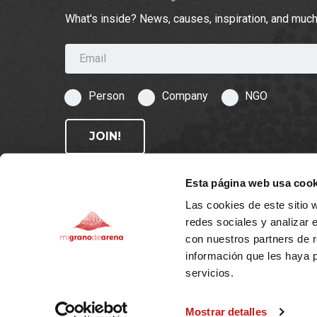
What's inside? News, causes, inspiration, and muc
Email
Person
Company
NGO
JOIN!
Esta página web usa cook
Las cookies de este sitio 
redes sociales y analizar 
con nuestros partners de r
© 2026 migranodearena.org - All rights reserved
información que les haya 
servicios.
Mostrar detalles