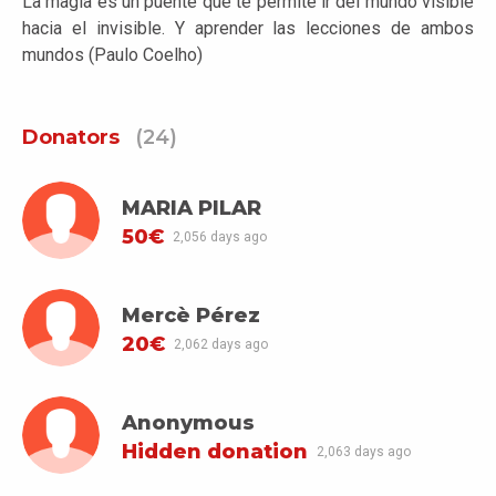
La magia es un puente que te permite ir del mundo visible
hacia el invisible. Y aprender las lecciones de ambos
mundos (Paulo Coelho)
Donators
(24)
MARIA PILAR
50€
2,056 days ago
Mercè Pérez
20€
2,062 days ago
Anonymous
Hidden donation
2,063 days ago