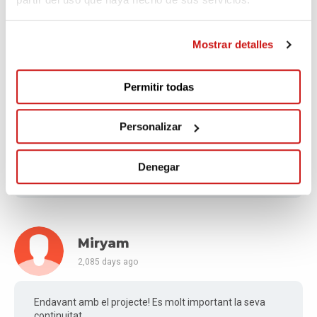
2,074 days ago
Mostrar detalles
MASTER CLASS VIRTUAL
Permitir todas
Vanessa
Personalizar
2,080 days ago
Denegar
Máster Class Virtual
Miryam
2,085 days ago
Endavant amb el projecte! Es molt important la seva
continuitat...