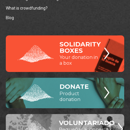
What is crowdfunding?
Blog
SOLIDARITY
BOXES
Your donation in
a box
DONATE
Product
donation
VOLUNTARIADO
Pequeñas acciones