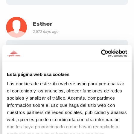
Esther
2,072 days ago
master class virtual
Esta página web usa cookies
Desi
Las cookies de este sitio web se usan para personalizar
2,073 days ago
el contenido y los anuncios, ofrecer funciones de redes
sociales y analizar el tráfico. Además, compartimos
Master class virtual
información sobre el uso que haga del sitio web con
nuestros partners de redes sociales, publicidad y análisis
web, quienes pueden combinarla con otra información
que les haya proporcionado o que hayan recopilado a
MARIBEL NIELL
partir del uso que haya hecho de sus servicios.