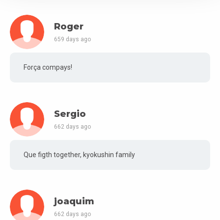
Roger
659 days ago
Força compays!
Sergio
662 days ago
Que figth together, kyokushin family
joaquim
662 days ago