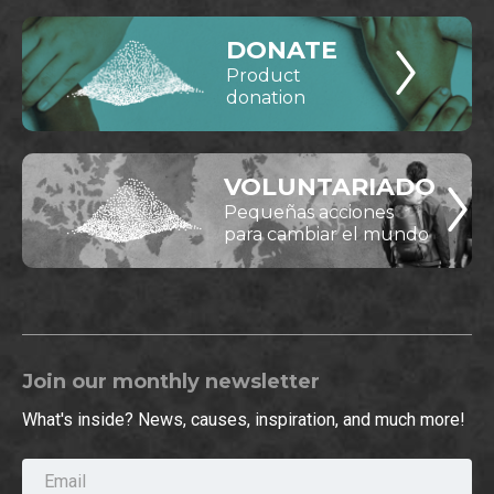
DONATE
Product
donation
VOLUNTARIADO
Pequeñas acciones
para cambiar el mundo
Join our monthly newsletter
What's inside? News, causes, inspiration, and much more!
Email