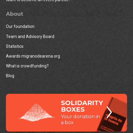
About
Our foundation
Team and Advisory Board
Statistics
Awards migranodearena.org
What is crowdfunding?
Blog
SOLIDARITY
BOXES
Your donation in
a box