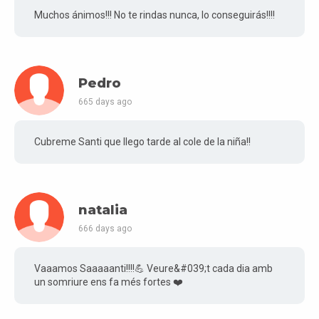
Muchos ánimos!!! No te rindas nunca, lo conseguirás!!!!
Pedro
665 days ago
Cubreme Santi que llego tarde al cole de la niña!!
natalia
666 days ago
Vaaamos Saaaaanti!!!!💪 Veure&#039;t cada dia amb
un somriure ens fa més fortes ❤️