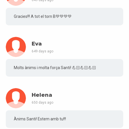
649 days ago
Gracies!!! A tot el torn B💚💚💚💚
Eva
649 days ago
Molts ànims i molta força Santi! 💪🏻💪🏻💪🏻
Helena
650 days ago
Ànims Santi! Estem amb tu!!!