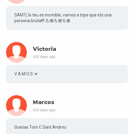
SANTI, lo teu es increïble, vamos a tope que ets una
persona brutal!!! 💪🏽💪🏽💪🏽
Victoria
635 days ago
V A M O S 👊
Marcos
635 days ago
Gracias Torn C Sant Andreu