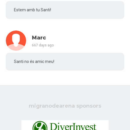
Estem amb tu Santi!
Marc
667 days ago
Santi no és amic meu!
migranodearena sponsors