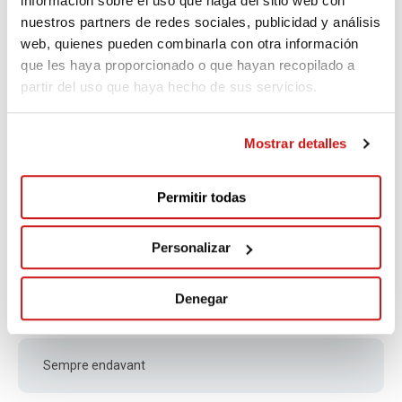
información sobre el uso que haga del sitio web con
nuestros partners de redes sociales, publicidad y análisis
web, quienes pueden combinarla con otra información
Molta força Santi! tu pots amb tot. Anna Morata
que les haya proporcionado o que hayan recopilado a
partir del uso que haya hecho de sus servicios.
Mireia
Mostrar detalles
652 days ago
Permitir todas
Molta força!!
Personalizar
Corpus
Denegar
655 days ago
Sempre endavant