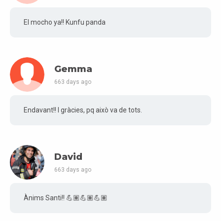
El mocho ya!! Kunfu panda
Gemma
663 days ago
Endavant!! I gràcies, pq això va de tots.
David
663 days ago
Ànims Santi!! 💪🏽💪🏽💪🏽