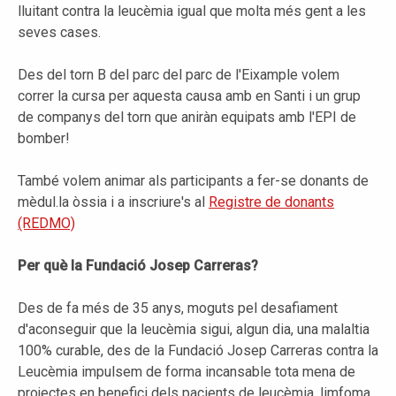
lluitant contra la leucèmia igual que molta més gent a les
seves cases.
Des del torn B del parc del parc de l'Eixample volem
correr la cursa per aquesta causa amb en Santi i un grup
de companys del torn que aniràn equipats amb l'EPI de
bomber!
També volem animar als participants a fer-se donants de
mèdul.la òssia i a inscriure's al
Registre de donants
(REDMO)
Per què la Fundació Josep Carreras?
Des de fa més de 35 anys, moguts pel desafiament
d'aconseguir que la leucèmia sigui, algun dia, una malaltia
100% curable, des de la Fundació Josep Carreras contra la
Leucèmia impulsem de forma incansable tota mena de
projectes en benefici dels pacients de leucèmia, limfoma,