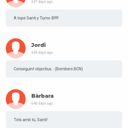
637 days ago
A tope Santi y Turno-B!!!!!
Jordi
639 days ago
Conseguint objectius... (Bombers BCN)
Bàrbara
640 days ago
Tots amb tú, Santi!