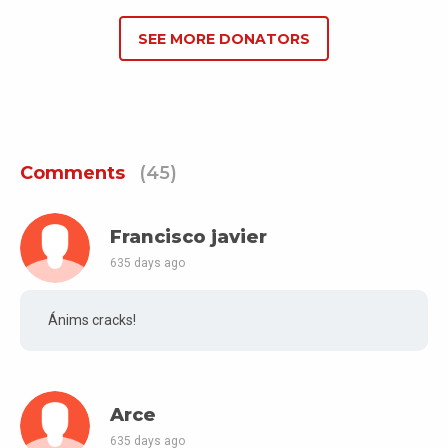
SEE MORE DONATORS
Comments
(45)
Francisco javier
635 days ago
Ánims cracks!
Arce
635 days ago