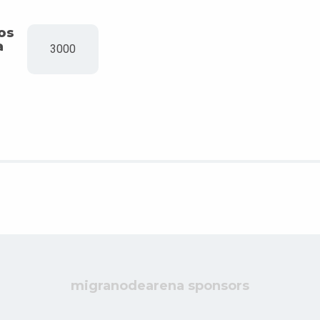
os
a
3000
migranodearena sponsors