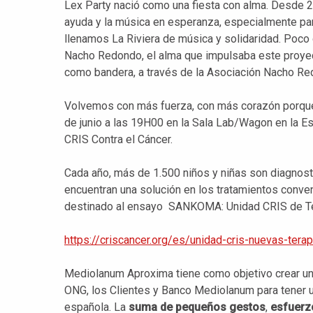
Lex
Party
nació como una fiesta con alma. Desde 2
ayuda y la música en esperanza, especialmente par
llenamos La Riviera de música y solidaridad. Poc
Nacho Redondo, el alma que impulsaba este proye
como bandera, a través de la Asociación Nacho Re
Volvemos con más fuerza, con más corazón porque l
de junio a las 19H00 en la Sala Lab/Wagon en la Es
CRIS Contra el Cáncer
.
Cada año, más de 1.
500
niños y niñas
son diagnost
encuentran una solución en los tratamientos conven
destinado al ensayo SANKOMA: Unidad CRIS de Ter
https://criscancer.org/es/unidad-cris-nuevas-terap
Mediolanum Aproxima tiene como objetivo crear u
ONG, los Clientes y Banco Mediolanum para tener u
española. La
suma de pequeños gestos
,
esfuerz