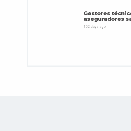
Gestores técnic
aseguradores s
102 days ago