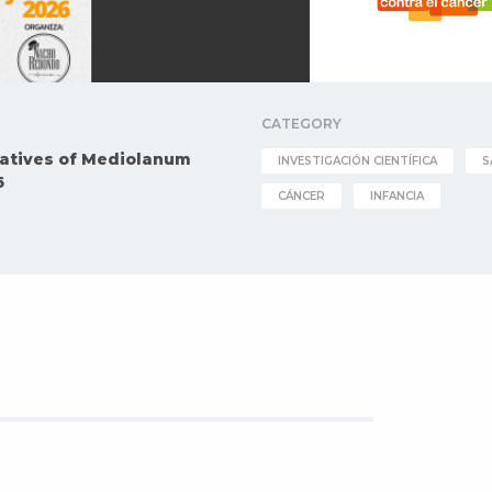
CATEGORY
tiatives of Mediolanum
INVESTIGACIÓN CIENTÍFICA
S
6
CÁNCER
INFANCIA