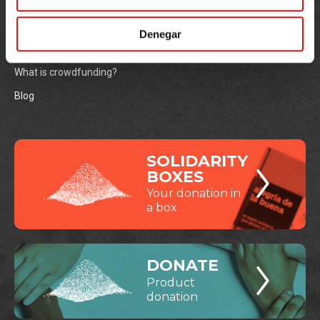
Team and Advisory Board
Statistics
Denegar
Awards migranodearena.org
What is crowdfunding?
Blog
SOLIDARITY
BOXES
Your donation in
a box
DONATE
Product
donation