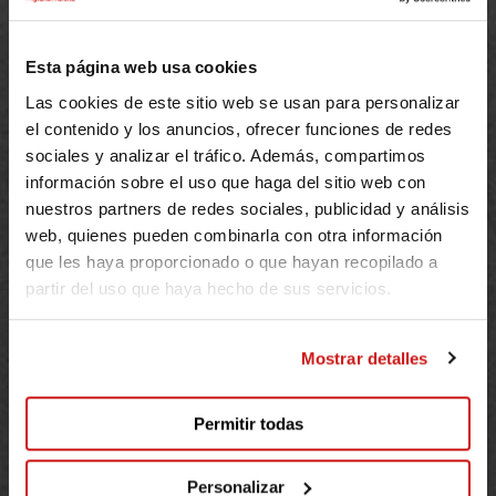
Need help?
Esta página web usa cookies
FAQs
Contact
Las cookies de este sitio web se usan para personalizar
el contenido y los anuncios, ofrecer funciones de redes
sociales y analizar el tráfico. Además, compartimos
información sobre el uso que haga del sitio web con
Join us
nuestros partners de redes sociales, publicidad y análisis
web, quienes pueden combinarla con otra información
People
que les haya proporcionado o que hayan recopilado a
partir del uso que haya hecho de sus servicios.
Companies
NGOs
Mostrar detalles
Want to become an event partner?
About
Permitir todas
Our foundation
Personalizar