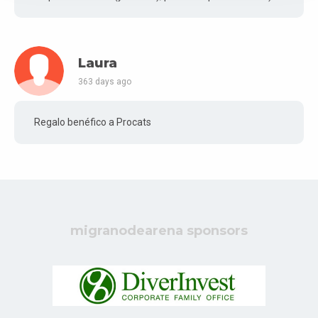
Laura
363 days ago
Regalo benéfico a Procats
migranodearena sponsors