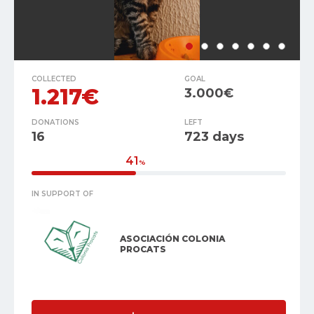
COLLECTED
GOAL
1.217€
3.000€
DONATIONS
LEFT
16
723 days
41
%
IN SUPPORT OF
ASOCIACIÓN COLONIA
PROCATS