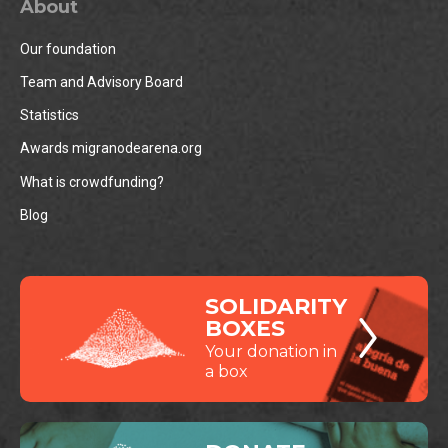
About
Our foundation
Team and Advisory Board
Statistics
Awards migranodearena.org
What is crowdfunding?
Blog
SOLIDARITY
BOXES
Your donation in
a box