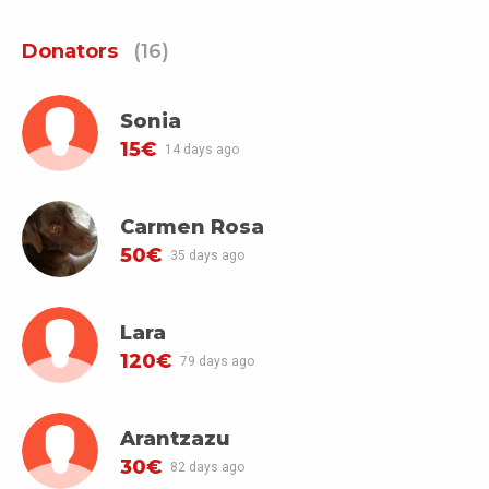
Donators
(16)
Sonia
15€
14 days ago
Carmen Rosa
50€
35 days ago
Lara
120€
79 days ago
Arantzazu
30€
82 days ago