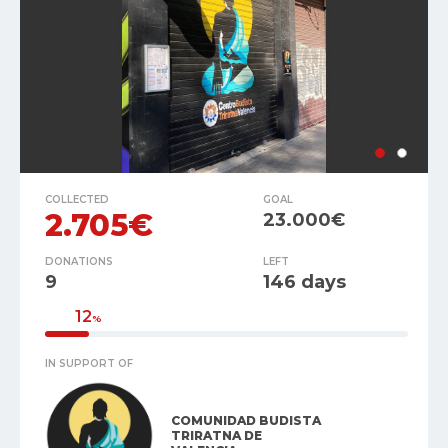
COLLECTED
GOAL
2.705€
23.000€
DONATIONS
LEFT
9
146 days
12
%
IN SUPPORT OF
COMUNIDAD BUDISTA
TRIRATNA DE