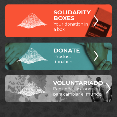
SOLIDARITY
BOXES
Your donation in
a box
DONATE
Product
donation
VOLUNTARIADO
Pequeñas acciones
para cambiar el mundo