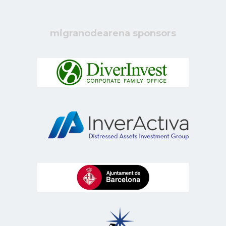
migranodearena sponsors