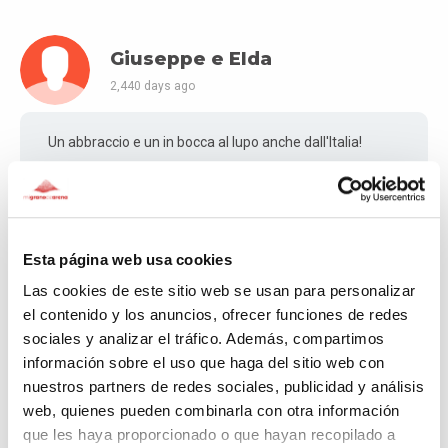
Giuseppe e Elda
2,440 days ago
Un abbraccio e un in bocca al lupo anche dall'Italia!
Teodomiro
Esta página web usa cookies
2,441 days ago
Las cookies de este sitio web se usan para personalizar
el contenido y los anuncios, ofrecer funciones de redes
Grandísimo Gonzalo: A ELLOOOOOOO...
sociales y analizar el tráfico. Además, compartimos
información sobre el uso que haga del sitio web con
nuestros partners de redes sociales, publicidad y análisis
web, quienes pueden combinarla con otra información
Raquel
que les haya proporcionado o que hayan recopilado a
2,442 days ago