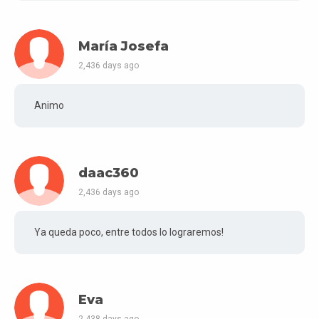
María Josefa
2,436 days ago
Animo
daac360
2,436 days ago
Ya queda poco, entre todos lo lograremos!
Eva
2,438 days ago