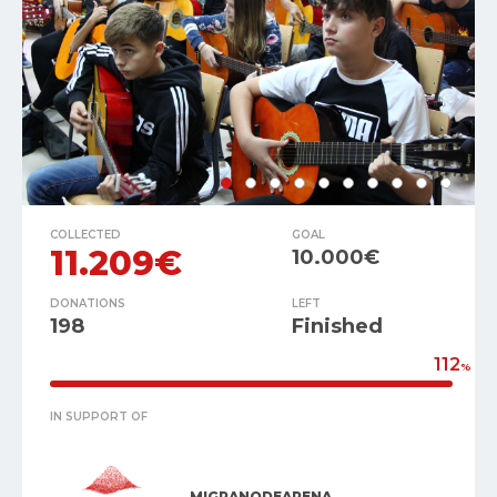
COLLECTED
GOAL
11.209€
10.000€
DONATIONS
LEFT
198
Finished
112
%
IN SUPPORT OF
MIGRANODEARENA