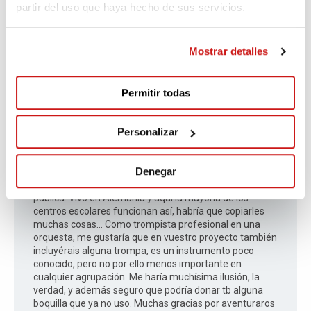
partir del uso que haya hecho de sus servicios.
Mucha suerte con el proyecto!!
Mostrar detalles
Permitir todas
Gloria
2,442 days ago
Personalizar
Me encanta esta iniciativa y me encantaría que saliese
Denegar
adelante y que muchos otros centros la copiasen, pero
lo suyo sería que se hiciese desde la administración
pública. Vivo en Alemania y aquí la mayoría de los
centros escolares funcionan así, habría que copiarles
muchas cosas... Como trompista profesional en una
orquesta, me gustaría que en vuestro proyecto también
incluyérais alguna trompa, es un instrumento poco
conocido, pero no por ello menos importante en
cualquier agrupación. Me haría muchísima ilusión, la
verdad, y además seguro que podría donar tb alguna
boquilla que ya no uso. Muchas gracias por aventuraros