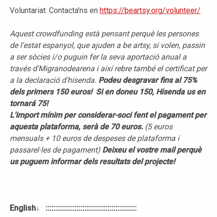
Voluntariat: Contacta'ns en
https://beartsy.org/volunteer/
Aquest crowdfunding està pensant perquè les persones
de l'estat espanyol, que ajuden a be artsy, si volen, passin
a ser sòcies i/o puguin fer la seva aportació anual a
través d'Migranodearena i així rebre també el certificat per
a la declaració d'hisenda.
Podeu desgravar fins al 75%
dels primers 150 euros! Si en doneu 150, Hisenda us en
tornará 75!
L'import mínim per considerar-soci fent el pagament per
aquesta plataforma, serà de 70 euros.
(5 euros
mensuals + 10 euros de despeses de plataforma i
passarel·les de pagament)
Deixeu el vostre mail perquè
us puguem informar dels resultats del projecte!
English↓ :::::::::::::::::::::::::::::::::::::::::::::::