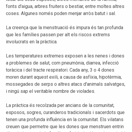
fonts d'aigua, arbres fruiters o bestiar, entre moltes altres
coses. Algunes només poden menjar arròs batut i sal.
La creença que la menstruació és impura és tan profunda
que les famílies passen per alt els riscos extrems
involucrats en la pràctica.
Les temperatures extremes exposen a les nenes i dones
a problemes de salut, com pneumònia, diarrea, infecció
toràcica i del tracte respiratori. Cada any, 3 o 4 dones
moren durant aquest exili, a causa de asfíxia, hipotèrmia,
mossegades de serps o altres atacs d'animals salvatges,
i ningú sap el veritable nombre de violades.
La pràctica és recolzada per ancians de la comunitat,
esposos, sogres, curanderos tradicionals i sacerdots que
tenen una profunda influència en la comunitat. Els vilatans
creuen que permetre que les dones que menstruen entrin