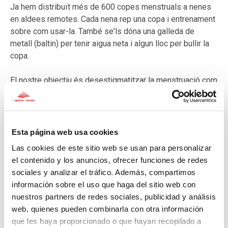
Ja hem distribuït més de 600 copes menstruals a nenes
en aldees remotes. Cada nena rep una copa i entrenament
sobre com usar-la. També se'ls dóna una galleda de
metall (baltin) per tenir aigua neta i algun lloc per bullir la
copa.
El nostre objectiu és desestigmatitzar la menstruació com
una funció biològica normal, reduir la prevalença de
chhaupadi i mitigar-ne les conseqüències. A través
d'aquests fins, les nenes i les dones també tenen el
poder de seguir assistint a l'escola i ser actives en els
Esta página web usa cookies
espais públics.
Las cookies de este sitio web se usan para personalizar
el contenido y los anuncios, ofrecer funciones de redes
La qüestió.
sociales y analizar el tráfico. Además, compartimos
Des de la nostra experiència al 2017 i 2018, percebem un
información sobre el uso que haga del sitio web con
alt nivell de necessitat del projecte en més municipis
nuestros partners de redes sociales, publicidad y análisis
d'Achham. Com a tal, ens centrarem en aquest districte
web, quienes pueden combinarla con otra información
durant el 2019 i ens esforcem per estar actius a
que les haya proporcionado o que hayan recopilado a
4 municipis. A cada municipi ens dirigirem a 3 pobles. a