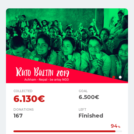
COLLECTED
GOAL
6.130€
6.500€
DONATIONS
LEFT
167
Finished
94
%