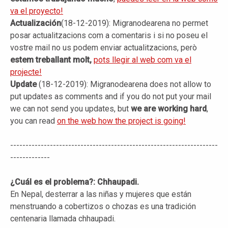
va el proyecto!
Actualización
(18-12-2019): Migranodearena no permet
posar actualitzacions com a comentaris i si no poseu el
vostre mail no us podem enviar actualitzacions, però
estem treballant molt,
pots llegir al web com va el
projecte!
Update
(18-12-2019): Migranodearena does not allow to
put updates as comments and if you do not put your mail
we can not send you updates, but
we are working hard
,
you can read
on the web how the project is going!
--------------------------------------------------------------------
-------------
¿Cuál es el problema?: Chhaupadi.
En Nepal, desterrar a las niñas y mujeres que están
menstruando a cobertizos o chozas es una tradición
centenaria llamada chhaupadi.