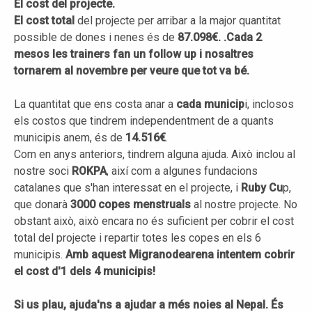
El cost del projecte.
El cost total
del projecte per arribar a la major quantitat
possible de dones i nenes és de
87.098€. .Cada 2
mesos les trainers fan un follow up i nosaltres
tornarem al novembre per veure que tot va bé.
La quantitat que ens costa anar a
cada municip
i, inclosos
els costos que tindrem independentment de a quants
municipis anem, és de
14.516€
.
Com en anys anteriors, tindrem alguna ajuda. Això inclou al
nostre soci
ROKPA
, així com a algunes fundacions
catalanes que s'han interessat en el projecte, i
Ruby Cu
p,
que donarà
3000 copes menstruals
al nostre projecte. No
obstant això, això encara no és suficient per cobrir el cost
total del projecte i repartir totes les copes en els 6
municipis.
Amb aquest Migranodearena intentem cobrir
el cost d'1 dels 4 municipis!
Si us plau, ajuda'ns a ajudar a més noies al Nepal. És