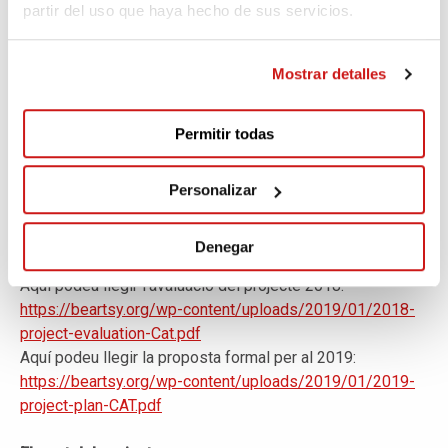
partir del uso que haya hecho de sus servicios.
més a més dels pobles de l'any passat!
Creiem que és urgent que el projecte faci "soroll" en el
Mostrar detalles
major nombre de municipis possible. És a través del
projecte que està present en els municipis què la
Permitir todas
menstruació i el chhaupadi es discuteixen en el context
del canvi, i podem recopilar informació sobre les
creences de les persones. Estem segurs que el nostre
Personalizar
projecte pot ajudar a evitar la mort de nenes de cara al
futur.
Denegar
Aquí podeu llegir l'avaluació del projecte 2018:
https://beartsy.org/wp-content/uploads/2019/01/2018-
project-evaluation-Cat.pdf
Aquí podeu llegir la proposta formal per al 2019:
https://beartsy.org/wp-content/uploads/2019/01/2019-
project-plan-CAT.pdf