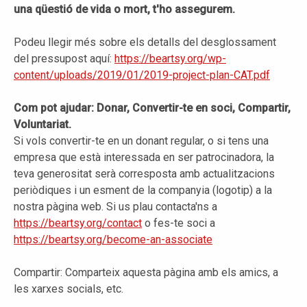
una qüestió de vida o mort, t'ho assegurem.
Podeu llegir més sobre els detalls del desglossament
del pressupost aquí:
https://beartsy.org/wp-
content/uploads/2019/01/2019-project-plan-CAT.pdf
Com pot ajudar: Donar, Convertir-te en soci, Compartir,
Voluntariat.
Si vols convertir-te en un donant regular, o si tens una
empresa que està interessada en ser patrocinadora, la
teva generositat serà corresposta amb actualitzacions
periòdiques i un esment de la companyia (logotip) a la
nostra pàgina web. Si us plau contacta'ns a
https://beartsy.org/contact
o fes-te soci a
https://beartsy.org/become-an-associate
Compartir: Comparteix aquesta pàgina amb els amics, a
les xarxes socials, etc.