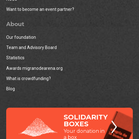
Want to become an event partner?
About
Our foundation
Team and Advisory Board
Statistics
Awards migranodearena.org
What is crowdfunding?
Blog
SOLIDARITY
BOXES
Your donation in
a box