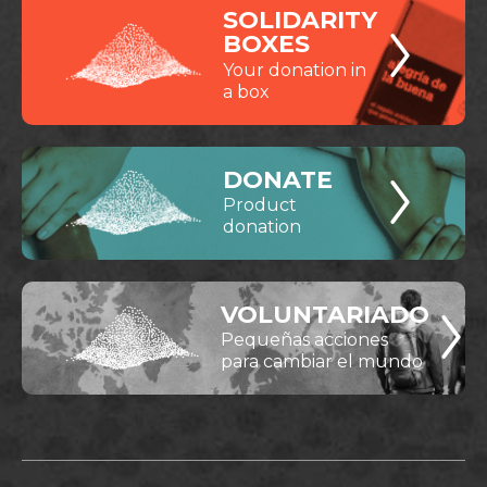
SOLIDARITY
BOXES
Your donation in
a box
DONATE
Product
donation
VOLUNTARIADO
Pequeñas acciones
para cambiar el mundo