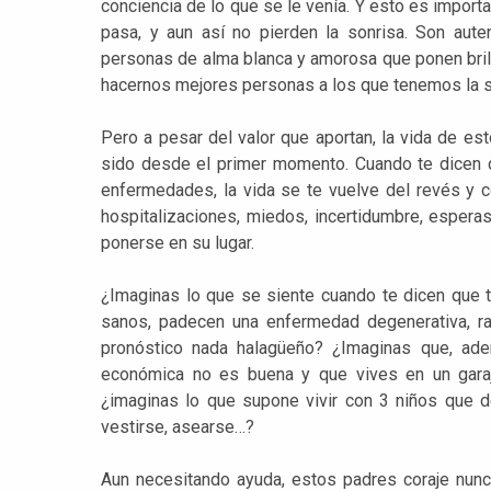
conciencia de lo que se le venía. Y esto es import
pasa, y aun así no pierden la sonrisa. Son auten
personas de alma blanca y amorosa que ponen brill
hacernos mejores personas a los que tenemos la su
Pero a pesar del valor que aportan, la vida de est
sido desde el primer momento. Cuando te dicen q
enfermedades, la vida se te vuelve del revés y 
hospitalizaciones, miedos, incertidumbre, esperas.
ponerse en su lugar.
¿Imaginas lo que se siente cuando te dicen que tu
sanos, padecen una enfermedad degenerativa, rar
pronóstico nada halagüeño? ¿Imaginas que, adem
económica no es buena y que vives en un gara
¿imaginas lo que supone vivir con 3 niños que d
vestirse, asearse…?
Aun necesitando ayuda, estos padres coraje nunc