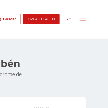
ES
Buscar
CREA TU RETO
ubén
ndrome de