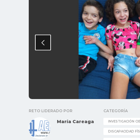
RETO LIDERADO POR
CATEGORÍA
María Careaga
INVESTIGACIÓN CI
DISCAPACIDAD FÍS