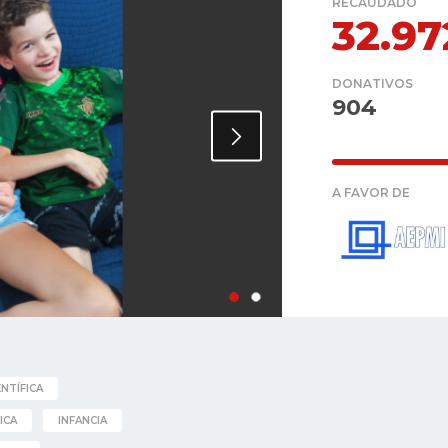
RECAUDADO
32.9
DONATIVOS
904
A FAVOR DE
ENTÍFICA
ICA
INFANCIA