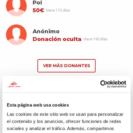
Pol
50€
Hace 172 días
Anónimo
Donación oculta
Hace 195 días
VER MÁS DONANTES
Comentarios
(10)
Esta página web usa cookies
Las cookies de este sitio web se usan para personalizar
ClicClips
el contenido y los anuncios, ofrecer funciones de redes
Hace 80 días
sociales y analizar el tráfico. Además, compartimos