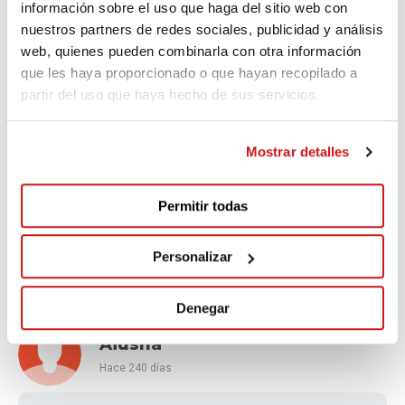
información sobre el uso que haga del sitio web con
Desde ClicClips queremos dar las gracias a todas las
nuestros partners de redes sociales, publicidad y análisis
personas que han comprado Cuento Solidario Pompas
web, quienes pueden combinarla con otra información
de Jabón.
que les haya proporcionado o que hayan recopilado a
partir del uso que haya hecho de sus servicios.
ClicClips
Mostrar detalles
Hace 113 días
Desde ClicClips realizamos esta donación a Familias GA,
Permitir todas
procedente de la recaudación solidaria obtenida con la
venta del cuento Pompas de Jabón. Cada ejemplar
vendido ha sido mucho más que un cuento: ha sido
Personalizar
apoyo, visibilidad y esperanza.
Denegar
Aiusha
Hace 240 días