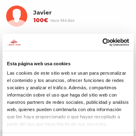
Javier
100€
Hace 984 días
Juan Miguel
Donación oculta
Hace 987 días
Esta página web usa cookies
Anónimo
Las cookies de este sitio web se usan para personalizar
10€
Hace 994 días
el contenido y los anuncios, ofrecer funciones de redes
sociales y analizar el tráfico. Además, compartimos
información sobre el uso que haga del sitio web con
nuestros partners de redes sociales, publicidad y análisis
web, quienes pueden combinarla con otra información
que les haya proporcionado o que hayan recopilado a
partir del uso que haya hecho de sus servicios.