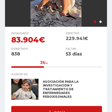
RECAUDADO
OBJETIVO
83.904€
229.941€
DONATIVOS
FALTAN
838
53 días
36
%
A FAVOR DE
ASOCIACIÓN PARA LA
INVESTIGACIÓN Y
TRATAMIENTO DE
ENFERMEDADES
PEROXISOMALES