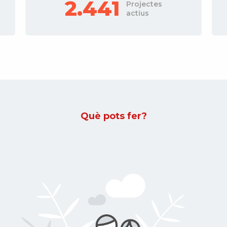
380
Projectes
actius
Què pots fer?