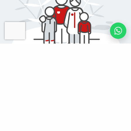
El teu granet com
persona
Suma granets de sorra a favor d'una causa social i
solidària. Lidera un repte solidari i comparteix-lo amb la
teva família, amics i coneguts perquè et facin suport.
MÉS INFORMACIÓ