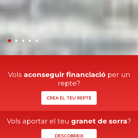
Vols
aconseguir financiació
per un
repte?
CREA EL TEU REPTE
Vols aportar el teu
granet de sorra
?
DESCOBREIX