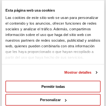
TÚ HARÁS POSIBLE LO IMPORTANTE
Esta página web usa cookies
¡MUCHAS GRACIAS!
Las cookies de este sitio web se usan para personalizar
el contenido y los anuncios, ofrecer funciones de redes
sociales y analizar el tráfico. Además, compartimos
Donantes
(37)
información sobre el uso que haga del sitio web con
nuestros partners de redes sociales, publicidad y análisis
web, quienes pueden combinarla con otra información
Anónimo
que les haya proporcionado o que hayan recopilado a
325€
Hace 49 días
partir del uso que haya hecho de sus servicios.
Anónimo
Mostrar detalles
250€
Hace 50 días
Permitir todas
Jose
300€
Hace 52 días
Personalizar