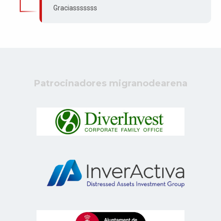
Graciasssssss
Patrocinadores migranodearena