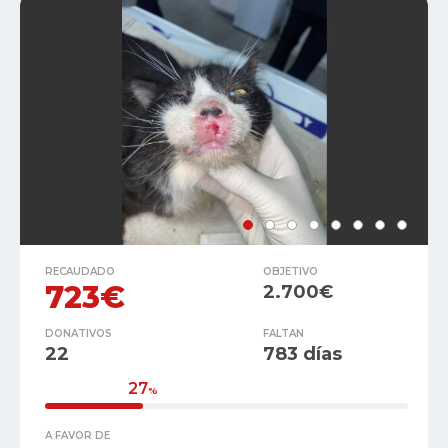
RECAUDADO
OBJETIVO
723€
2.700€
DONATIVOS
FALTAN
22
783 días
27
%
A FAVOR DE