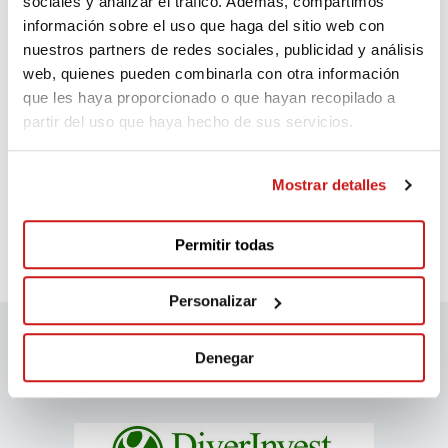
sociales y analizar el tráfico. Además, compartimos
información sobre el uso que haga del sitio web con
nuestros partners de redes sociales, publicidad y análisis
Comentarios
(1)
web, quienes pueden combinarla con otra información
que les haya proporcionado o que hayan recopilado a
Eva
partir del uso que haya hecho de sus servicios.
Hace 286 días
Mostrar detalles
Os deseo toda la suerte del mundo ojalá esos
animalitos consiga salvarse
Permitir todas
Personalizar
Denegar
Patrocinadores migranodearena