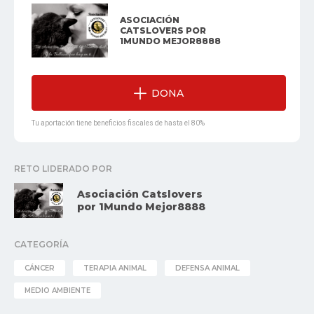
ASOCIACIÓN
CATSLOVERS POR
1MUNDO MEJOR8888
DONA
Tu aportación tiene beneficios fiscales de hasta el 80%
RETO LIDERADO POR
Asociación Catslovers
por 1Mundo Mejor8888
CATEGORÍA
CÁNCER
TERAPIA ANIMAL
DEFENSA ANIMAL
MEDIO AMBIENTE