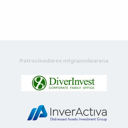
Patrocinadores migranodearena