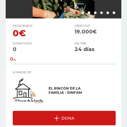
RECAUDADO
OBJETIVO
0€
19.000€
DONATIVOS
FALTAN
0
24 días
0
%
A FAVOR DE
EL RINCÓN DE LA
FAMILIA - RINFAM
DONA