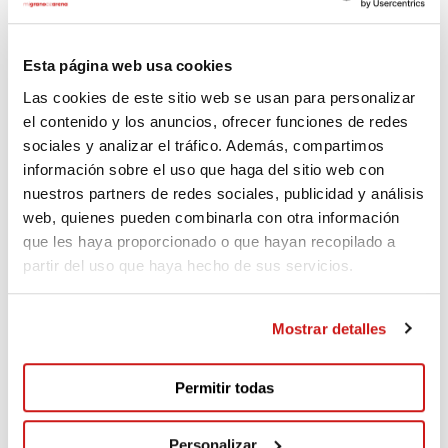
Esta página web usa cookies
LA IMPORTANCIA DE UN LOCAL GRANDE Y DE FÁCIL
Las cookies de este sitio web se usan para personalizar
ACCESO
el contenido y los anuncios, ofrecer funciones de redes
sociales y analizar el tráfico. Además, compartimos
Para que el Supermercado Solidario funcione de forma
información sobre el uso que haga del sitio web con
digna, segura y eficaz, es fundamental contar con un local
nuestros partners de redes sociales, publicidad y análisis
amplio y con acceso fácil.
web, quienes pueden combinarla con otra información
que les haya proporcionado o que hayan recopilado a
partir del uso que haya hecho de sus servicios.
Un espacio grande permite:
• Organizar los productos por secciones (alimentos,
Mostrar detalles
higiene, limpieza, infantil, hogar), facilitando la elección.
• Garantizar pasillos cómodos para familias con niños,
personas mayores o con movilidad reducida.
Permitir todas
• Atender por turnos sin aglomeraciones, evitando colas
largas y situaciones incómodas.
Personalizar