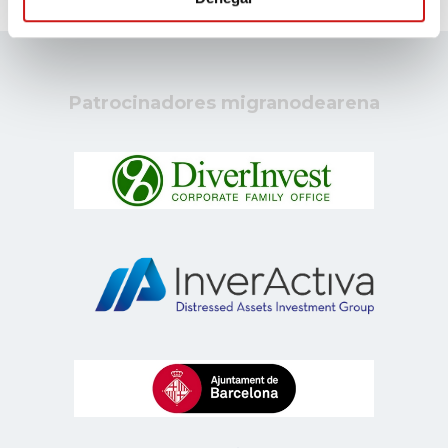
Patrocinadores migranodearena