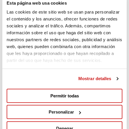
Esta página web usa cookies
Tu apoyo importa, un pequeño acto, un gran impacto.
Las cookies de este sitio web se usan para personalizar
¿Podemos contar contigo?
el contenido y los anuncios, ofrecer funciones de redes
sociales y analizar el tráfico. Además, compartimos
información sobre el uso que haga del sitio web con
Donantes
(2)
nuestros partners de redes sociales, publicidad y análisis
web, quienes pueden combinarla con otra información
que les haya proporcionado o que hayan recopilado a
Anónimo
partir del uso que haya hecho de sus servicios.
20€
Hace 32 días
Mostrar detalles
Gerhard
1.700€
Hace 179 días
Permitir todas
Personalizar
Denegar