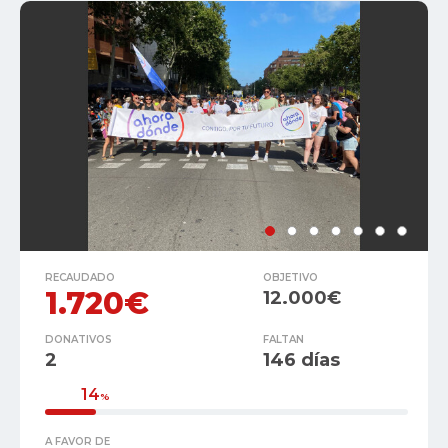
RECAUDADO
OBJETIVO
1.720€
12.000€
DONATIVOS
FALTAN
2
146 días
14
%
A FAVOR DE