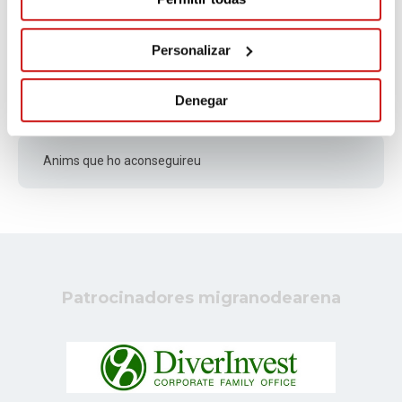
Molta sort amb els estudis, endavant!
Personalizar
Jaume
Denegar
Hace 310 días
Anims que ho aconseguireu
Patrocinadores migranodearena