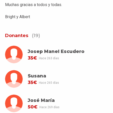
Muchas gracias a todos y todas.
Bright y Albert
Donantes
(19)
Josep Manel Escudero
35€
Hace 263 días
Susana
35€
Hace 265 días
José María
50€
Hace 269 días