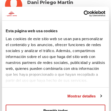
Dani Priego Martin
Hace 298 días
Dani
Esta página web usa cookies
Las cookies de este sitio web se usan para personalizar
el contenido y los anuncios, ofrecer funciones de redes
Alex
sociales y analizar el tráfico. Además, compartimos
Hace 300 días
información sobre el uso que haga del sitio web con
nuestros partners de redes sociales, publicidad y análisis
Anims Bright i Albert, sou molt grans!
web, quienes pueden combinarla con otra información
que les haya proporcionado o que hayan recopilado a
partir del uso que haya hecho de sus servicios.
Oriol
Mostrar detalles
Hace 310 días
Permitir todas