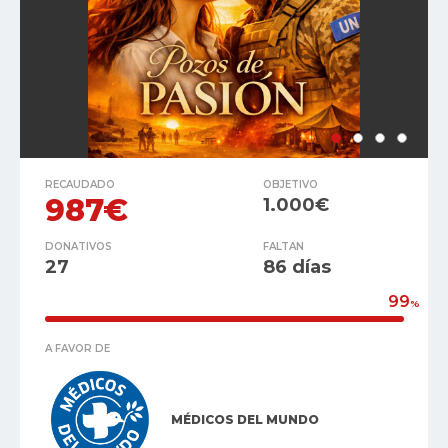
RECAUDADO
OBJETIVO
987€
1.000€
DONATIVOS
FALTAN
27
86 días
99
%
A FAVOR DE
MÉDICOS DEL MUNDO