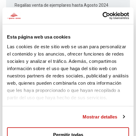
Regalías venta de ejemplares hasta Agosto 2024
Sara
Esta página web usa cookies
Hace 1.030 días
Las cookies de este sitio web se usan para personalizar
el contenido y los anuncios, ofrecer funciones de redes
Margarita para Manoli
sociales y analizar el tráfico. Además, compartimos
información sobre el uso que haga del sitio web con
nuestros partners de redes sociales, publicidad y análisis
web, quienes pueden combinarla con otra información
Sara
que les haya proporcionado o que hayan recopilado a
Hace 1.355 días
partir del uso que haya hecho de sus servicios.
26
Mostrar detalles
Permitir todas