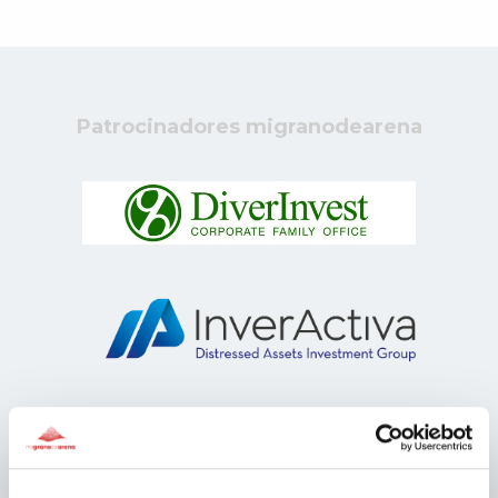
Patrocinadores migranodearena