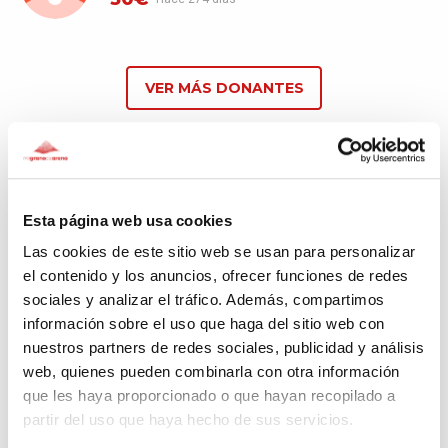
VER MÁS DONANTES
Comentarios
(1)
Esta página web usa cookies
Las cookies de este sitio web se usan para personalizar
el contenido y los anuncios, ofrecer funciones de redes
Emi Arbó
sociales y analizar el tráfico. Además, compartimos
Hace 276 días
información sobre el uso que haga del sitio web con
nuestros partners de redes sociales, publicidad y análisis
Sumando juntos paso a paso!!
web, quienes pueden combinarla con otra información
que les haya proporcionado o que hayan recopilado a
partir del uso que haya hecho de sus servicios.