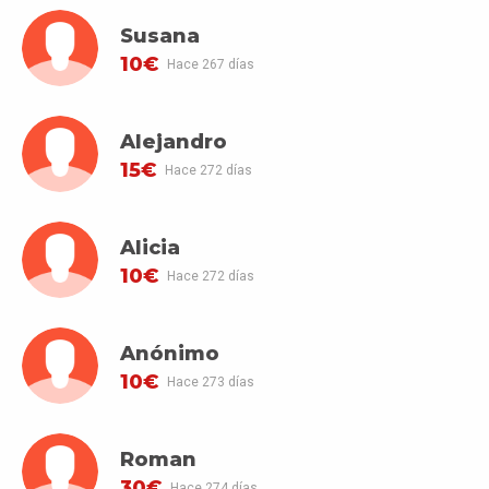
Susana
10€
Hace 267 días
Alejandro
15€
Hace 272 días
Alicia
10€
Hace 272 días
Anónimo
10€
Hace 273 días
Roman
30€
Hace 274 días