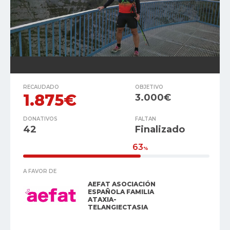
RECAUDADO
OBJETIVO
1.875€
3.000€
DONATIVOS
FALTAN
42
Finalizado
63
%
A FAVOR DE
AEFAT ASOCIACIÓN
ESPAÑOLA FAMILIA
ATAXIA-
TELANGIECTASIA