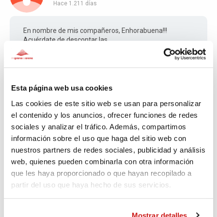
Hace 1.211 días
En nombre de mis compañeros, Enhorabuena!!!
Acuérdate de descontar las
cervezas....#BeerRunnersBilbao #Muchomasquecorrer
Esta página web usa cookies
Valentín
Las cookies de este sitio web se usan para personalizar
Hace 1.214 días
el contenido y los anuncios, ofrecer funciones de redes
sociales y analizar el tráfico. Además, compartimos
Al lio
información sobre el uso que haga del sitio web con
nuestros partners de redes sociales, publicidad y análisis
web, quienes pueden combinarla con otra información
que les haya proporcionado o que hayan recopilado a
partir del uso que haya hecho de sus servicios.
Hace 1.215 días
Mostrar detalles