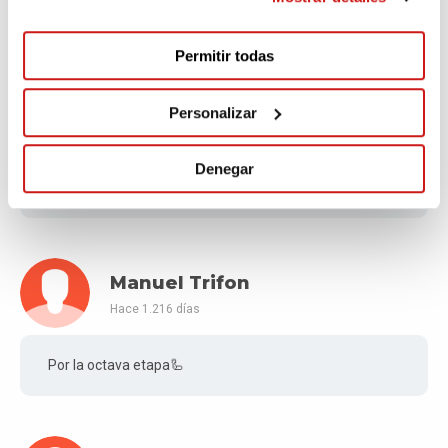
Mucho ánimo Gonzalo, última etapa y a darlo todo.
Permitir todas
Maite Odriozola Bilbao
Personalizar
Hace 1.216 días
Denegar
Fuerza💪💪💪💪
Manuel Trifon
Hace 1.216 días
Por la octava etapa🦾