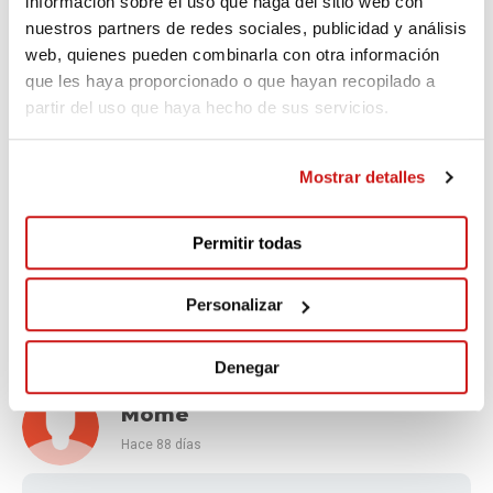
información sobre el uso que haga del sitio web con
Hace 87 días
nuestros partners de redes sociales, publicidad y análisis
web, quienes pueden combinarla con otra información
por la labor que hacéis y los beneficios que aportáis a
que les haya proporcionado o que hayan recopilado a
los pacientes
partir del uso que haya hecho de sus servicios.
Mostrar detalles
Marisa
Hace 88 días
Permitir todas
Sou imprescindibles en aquestes situacions.Gracies per
Personalizar
el vostre suport!
Denegar
Mome
Hace 88 días