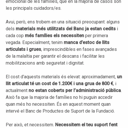
emocional de les famílies, que en la majoria de casos són
les principals cuidadors/es.
Avui, però, ens trobem en una situació preocupant: alguns
dels
materials més utilitzats del Banc ja estan cedits
i
cada cop
més famílies els necessiten
per primera
vegada. Especialment, tenim
manca d’estoc de llits
articulats i grues
, imprescindibles en fases avançades
de la malaltia per garantir el descans i facilitar les
mobilitzacions amb seguretat i dignitat.
El cost d’aquests materials és elevat: aproximadament,
un
llit articulat té un cost de 1.200€ i una grua de 800 €
, i
actualment
no estan coberts per l’administració pública
.
Això fa que la majoria de famílies no hi puguin accedir
quan més ho necessiten. És en aquest moment quan
intervé el Banc de Productes de Suport de la Fundació.
Per això, et necessitem.
Necessitem el teu suport fent