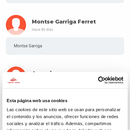
Montse Garriga Ferret
Hace 80 días
Montse Garriga
Asuncion
Hace 85 días
“Avui es el millor dia”
Esta página web usa cookies
Las cookies de este sitio web se usan para personalizar
el contenido y los anuncios, ofrecer funciones de redes
sociales y analizar el tráfico. Además, compartimos
JUAN BRIAS