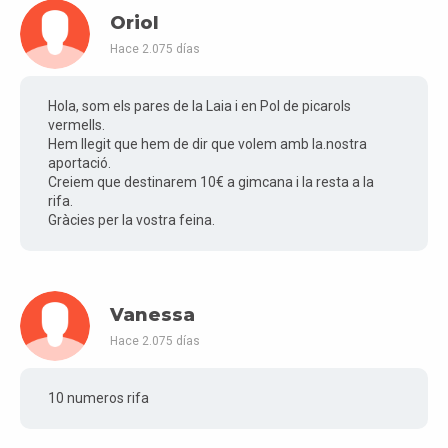
Oriol
Hace 2.075 días
Hola, som els pares de la Laia i en Pol de picarols
vermells.
Hem llegit que hem de dir que volem amb la.nostra
aportació.
Creiem que destinarem 10€ a gimcana i la resta a la
rifa.
Gràcies per la vostra feina.
Vanessa
Hace 2.075 días
10 numeros rifa