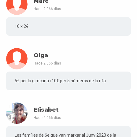
Marc
Hace 2.066 días
10 x 2€
Olga
Hace 2.066 días
5€ per la gimcana i 10€ per 5 números de la rifa
Elisabet
Hace 2.066 días
Les famílies de 6è que van marxar al Juny 2020 de la