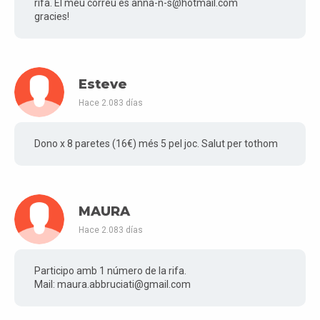
rifa. El meu correu es anna-n-s@hotmail.com
gracies!
Esteve
Hace 2.083 días
Dono x 8 paretes (16€) més 5 pel joc. Salut per tothom
MAURA
Hace 2.083 días
Participo amb 1 número de la rifa.
Mail: maura.abbruciati@gmail.com