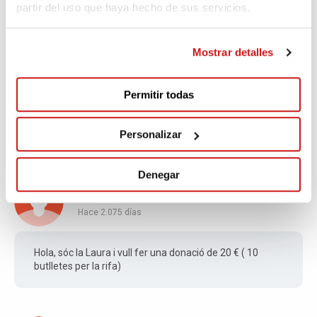
partir del uso que haya hecho de sus servicios.
Mostrar detalles
GEMMA
Hace 2.074 días
Permitir todas
És per 10 números de la rifa i un per la gimacana.
Gràcies
Personalizar
Denegar
LAURA
Hace 2.075 días
Hola, sóc la Laura i vull fer una donació de 20 € ( 10
butlletes per la rifa)