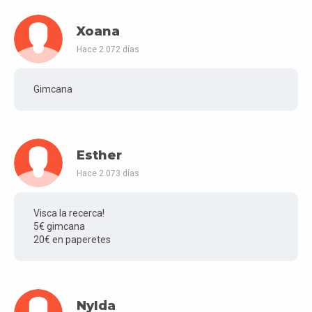
Xoana
Hace 2.072 días
Gimcana
Esther
Hace 2.073 días
Visca la recerca!
5€ gimcana
20€ en paperetes
Nylda