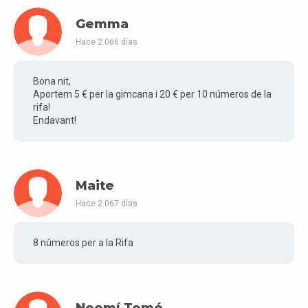
Gemma
Hace 2.066 días
Bona nit,
Aportem 5 € per la gimcana i 20 € per 10 números de la
rifa!
Endavant!
Maite
Hace 2.067 días
8 números per a la Rifa
Noemí Tomé