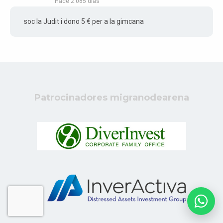
Hace 2.085 días
soc la Judit i dono 5 € per a la gimcana
Patrocinadores migranodearena