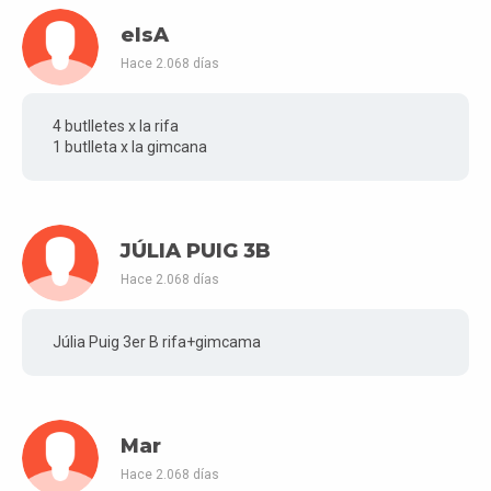
elsA
Hace 2.068 días
4 butlletes x la rifa
1 butlleta x la gimcana
JÚLIA PUIG 3B
Hace 2.068 días
Júlia Puig 3er B rifa+gimcama
Mar
Hace 2.068 días