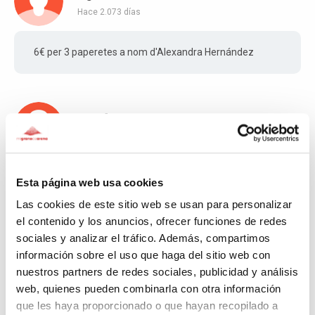
Hace 2.073 días
6€ per 3 paperetes a nom d'Alexandra Hernández
Nylda
Hace 2.073 días
5€ per la gimcana i 20€ per la rifa
Esta página web usa cookies
Las cookies de este sitio web se usan para personalizar
el contenido y los anuncios, ofrecer funciones de redes
sociales y analizar el tráfico. Además, compartimos
Esmeralda
información sobre el uso que haga del sitio web con
Hace 2.074 días
nuestros partners de redes sociales, publicidad y análisis
web, quienes pueden combinarla con otra información
Mi donación es para 5 números de la rifa
que les haya proporcionado o que hayan recopilado a