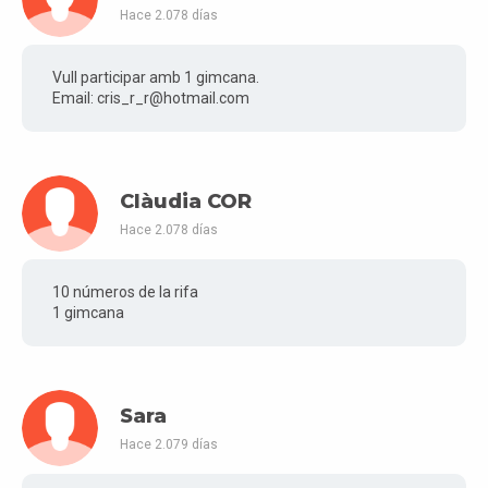
Hace 2.078 días
Vull participar amb 1 gimcana.
Email: cris_r_r@hotmail.com
Clàudia COR
Hace 2.078 días
10 números de la rifa
1 gimcana
Sara
Hace 2.079 días