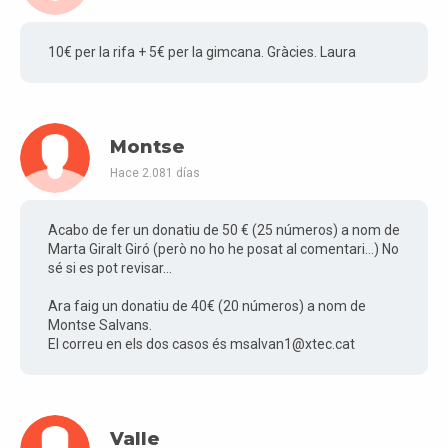
10€ per la rifa + 5€ per la gimcana. Gràcies. Laura
Montse
Hace 2.081 días
Acabo de fer un donatiu de 50 € (25 números) a nom de
Marta Giralt Giró (però no ho he posat al comentari...) No
sé si es pot revisar...
Ara faig un donatiu de 40€ (20 números) a nom de
Montse Salvans.
El correu en els dos casos és msalvan1@xtec.cat
Valle