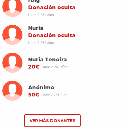
roig
Donación oculta
Hace 2.260 días
Nuria
Donación oculta
Hace 2.260 días
Nuria Tenoira
20€
Hace 2.261 días
Anónimo
50€
Hace 2.261 días
VER MÁS DONANTES