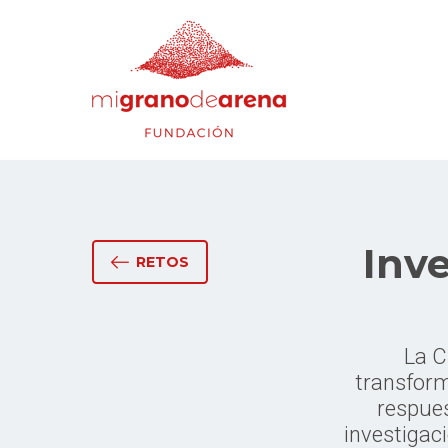
Inv
RETOS
La C
transfor
respues
investigac