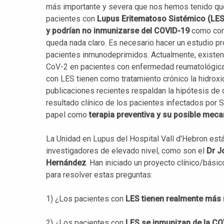
más importante y severa que nos hemos tenido que 
pacientes con
Lupus Eritematoso Sistémico (LES)
y podrían no inmunizarse del COVID-19
como cons
queda nada claro. Es necesario hacer un estudio p
pacientes inmunodeprimidos. Actualmente, existen
CoV-2 en pacientes con enfermedad reumatológic
con LES tienen como tratamiento crónico la hidrox
publicaciones recientes respaldan la hipótesis de
resultado clínico de los pacientes infectados po
papel como
terapia preventiva y su posible mec
La Unidad en Lupus del Hospital Vall d'Hebron est
investigadores de elevado nivel, como son el
Dr J
Hernández
. Han iniciado un proyecto clínico/bás
para resolver estas preguntas:
1) ¿Los pacientes con
LES tienen realmente más 
2) ¿Los pacientes con
LES se inmunizan de la CO