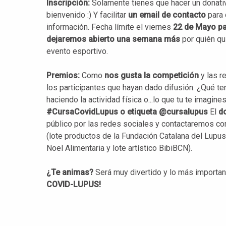
Inscripción:
Solamente tienes que hacer un donativo
bienvenido :) Y facilitar
un email de contacto
para 
información. Fecha límite el viernes
22 de Mayo par
dejaremos abierto una semana más
por quién qui
evento esportivo.
Premios:
Como
nos gusta la competición
y las r
los participantes que hayan dado difusión. ¿Qué t
haciendo la actividad física o...lo que tu te imagin
#CursaCovidLupus o etiqueta @cursalupus
El
d
público por las redes sociales y contactaremos co
(lote productos de la Fundación Catalana del Lupu
Noel Alimentaria y lote artístico BibiBCN).
¿Te animas?
Será muy divertido y lo más important
COVID-LUPUS!