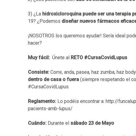
3) ¿La
hidroxicloroquina puede ser una terapia 
19? ¿Podemos
diseñar nuevos fármacos eficac
¡NOSOTROS los queremos ayudar! Sería ideal pode
hacer?
Muy fácil:
Únete al
RETO #CursaCovidLupus
Consiste:
Corre, anda, pasea, haz zumba, haz body
dentro de casa o fuera
(siempre respetando el con
#CursaCovidLupus
Reglamento:
Lo podéis encontrar a: http://funcal
pacients-amb-lupus/
Cuándo:
Durante el
sábado 23 de Mayo