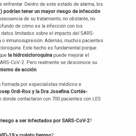
enfrentar. Dentro de este estado de alarma, los
 podrían tener un mayor riesgo de infección
ecuencia de su tratamiento; no obstante, no
rofundo de cómo es la infección con los
 datos limitados sobre el impacto del SARS-
a o inmunosupresión. Además, muchos pacientes
icloroquina. Este hecho es fundamental porque
 que
la hidroxicloroquina
puede mejorar el
r SARS-CoV-2. Pero realmente se desconoce su
anismo de acción
.
á formada por especialistas médicos e
osep Ordi-Ros y la Dra Josefina Cortés-
ico donde contactaron con 700 pacientes con LES
riesgo a ser infectados por SARS-CoV-2
?
VID-19 y cuánto tiempo
?