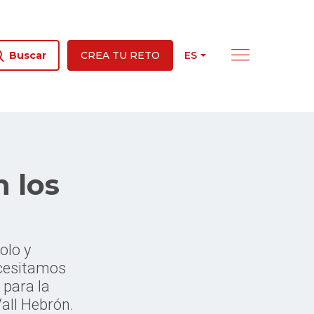
ES
Buscar
CREA TU RETO
 los
olo y
cesitamos
 para la
all Hebrón.