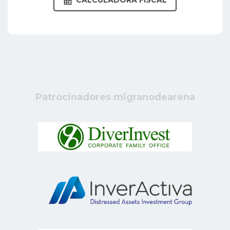
CALCULADORA FISCAL
Patrocinadores migranodearena