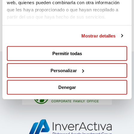
Anna
web, quienes pueden combinarla con otra información
que les haya proporcionado o que hayan recopilado a
Hace 2.077 días
partir del uso que haya hecho de sus servicios.
Molta força!!!
Mostrar detalles
Permitir todas
Personalizar
Patrocinadores migranodearena
Denegar