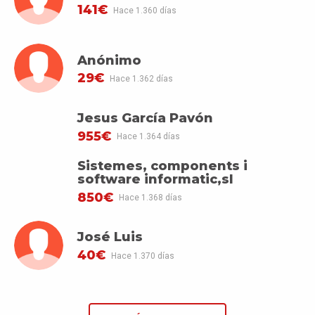
141€
Hace 1.360 días
Anónimo
29€
Hace 1.362 días
Jesus García Pavón
955€
Hace 1.364 días
Sistemes, components i
software informatic,sl
850€
Hace 1.368 días
José Luis
40€
Hace 1.370 días