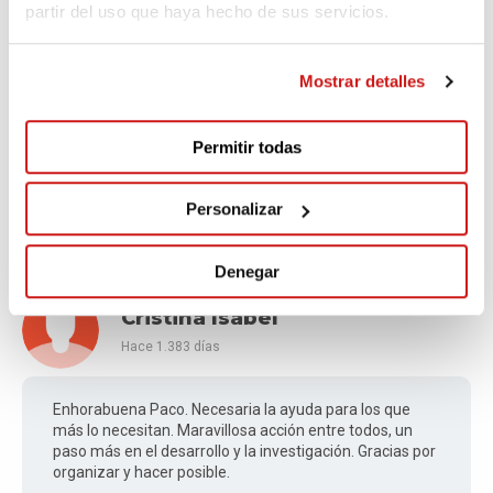
partir del uso que haya hecho de sus servicios.
vemos
Mostrar detalles
Paco Martín Báñez
Hace 1.383 días
LÍDER
Permitir todas
Gracias Carmen!! Nos vemos y compartimos el
Personalizar
momento. Un abrazo
Denegar
Cristina Isabel
Hace 1.383 días
Enhorabuena Paco. Necesaria la ayuda para los que
más lo necesitan. Maravillosa acción entre todos, un
paso más en el desarrollo y la investigación. Gracias por
organizar y hacer posible.