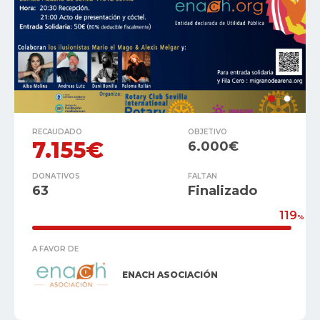
RECAUDADO
OBJETIVO
7.155€
6.000€
DONATIVOS
FALTAN
63
Finalizado
119
%
A FAVOR DE
ENACH ASOCIACIÓN