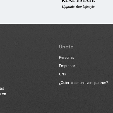
Únete
Personas
Empresas
ONG
¿Quieres ser un event partner?
les
s en