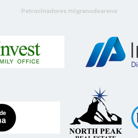
Patrocinadores migranodearena