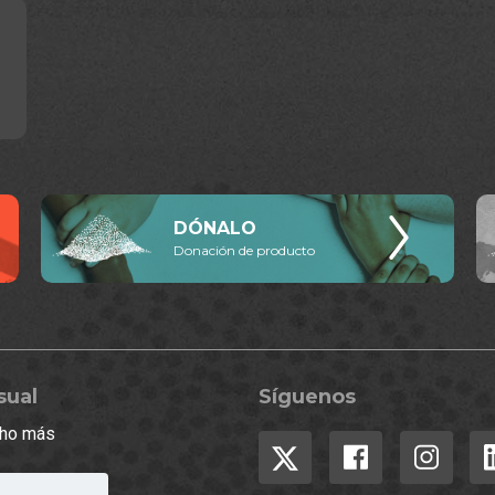
DÓNALO
Donación de producto
sual
Síguenos
ucho más